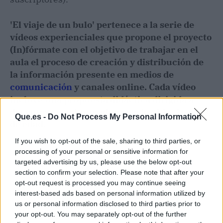
'El viaje de un bulo' pertenece a la serie de
vídeos experienciales que propone el proyecto
(In)fórmate con el objetivo de trabajar en el
aula el proceso de creación y distribución de
la información presente en medios de
comunicación
y canales online. Cada vídeo
incluye una propuesta didáctica dirigida a
docentes con alumnado entre los 14 y 16 años
Que.es -
Do Not Process My Personal Information
de edad.
If you wish to opt-out of the sale, sharing to third parties, or
processing of your personal or sensitive information for
targeted advertising by us, please use the below opt-out
section to confirm your selection. Please note that after your
opt-out request is processed you may continue seeing
interest-based ads based on personal information utilized by
us or personal information disclosed to third parties prior to
your opt-out. You may separately opt-out of the further