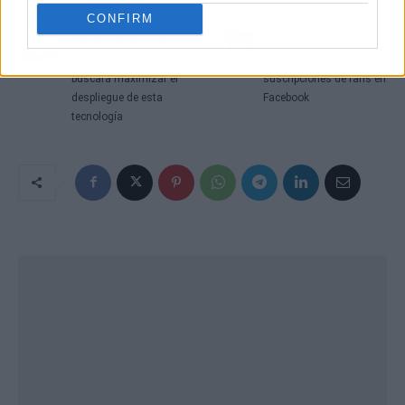
CONFIRM
Artículo anterior
Artículo siguiente
Calviño asegura que la
Los requisitos que debes
subasta para el 5G
cumplir para usar las
buscará maximizar el
suscripciones de fans en
despliegue de esta
Facebook
tecnología