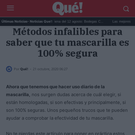
...
Eclipse solar en Cariñena del 12 agosto: Bodegas C...
Las mejores hipoteca
Últimas Noticias
- Noticias Que!:
Métodos infalibles para
saber que tu mascarilla es
100% segura
-
Por
Qué!
21 octubre, 2020 06:27
Ahora que tenemos que hacer uso diario de la
mascarilla,
nos surgen dudas acerca de cuál elegir, si
están homologadas, si son efectivas y principalmente, si
son 100% seguras. Unos pequeños trucos que te pueden
ayudar a comprobar la efectividad de tu mascarilla.
No te pierdas este artículo para poner en práctica estos