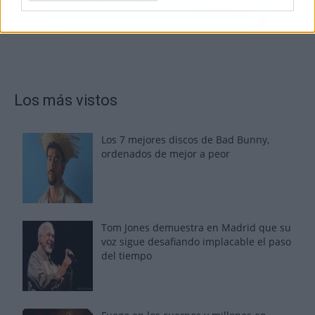
Los más vistos
Los 7 mejores discos de Bad Bunny,
ordenados de mejor a peor
Tom Jones demuestra en Madrid que su
voz sigue desafiando implacable el paso
del tiempo