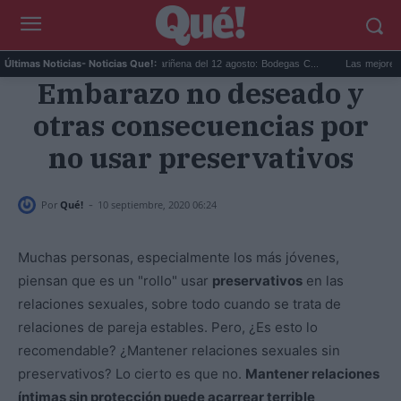
Ri...
Eclipse solar en Cariñena del 12 agosto: Bodegas C...
Las mejores hipot
Últimas Noticias
- Noticias Que!:
Embarazo no deseado y
otras consecuencias por
no usar preservativos
-
Por
Qué!
10 septiembre, 2020 06:24
Muchas personas, especialmente los más jóvenes,
piensan que es un "rollo" usar
preservativos
en las
relaciones sexuales, sobre todo cuando se trata de
relaciones de pareja estables. Pero, ¿Es esto lo
recomendable? ¿Mantener relaciones sexuales sin
preservativos? Lo cierto es que no.
Mantener relaciones
íntimas sin protección puede acarrear terrible