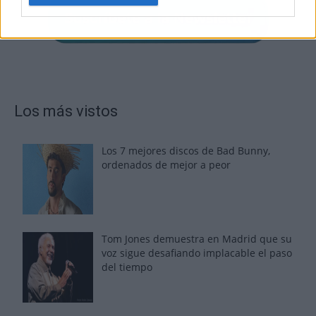
Los más vistos
Los 7 mejores discos de Bad Bunny,
ordenados de mejor a peor
Tom Jones demuestra en Madrid que su
voz sigue desafiando implacable el paso
del tiempo