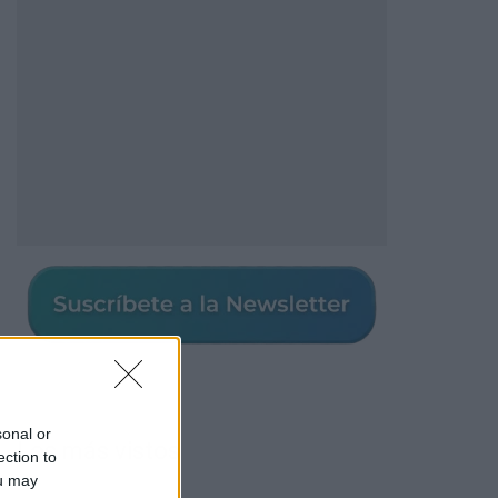
sonal or
Los más vistos
ection to
ou may