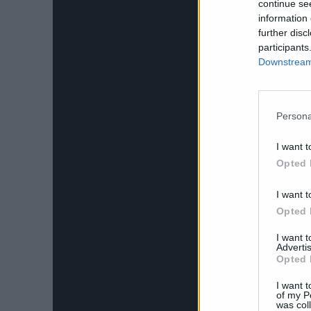
continue se
information 
further disc
participants
Downstream 
Persona
I want t
Opted 
I want t
Opted 
I want 
Advertis
Opted 
I want t
of my P
was col