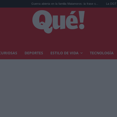
Guerra abierta en la familia Matamoros: la frase s...
La DGT lo confirma h
CURIOSAS
DEPORTES
ESTILO DE VIDA
TECNOLOGÍA