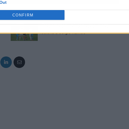
Out
CONFIRM
Artículo siguiente
s
¡Tres patadas y afuera! Kang In casi
lesiona a Sergio Ramos