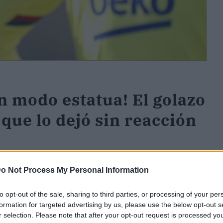
n modo estatua! El golazo
que lo dejó sin reacción
 está demostrando tanto en los entrenamientos
o Not Process My Personal Information
una rutina de tiros al arco, el delantero danés
rtero Marc-André ter Stegen parado sin ningún
to opt-out of the sale, sharing to third parties, or processing of your per
formation for targeted advertising by us, please use the below opt-out s
r selection. Please note that after your opt-out request is processed y