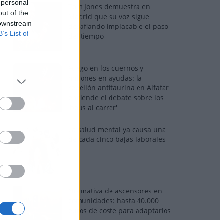
 personal
Tom Jones demuestra en
out of the
Madrid que su voz sigue
 downstream
desafiando implacable el paso
B’s List of
del tiempo
Fuego en los cuernos y
millones en ayudas: la
rebelión antitaurina en Alfafar
enciende el debate sobre los
'bous al carrer'
La salud mental ya causa una
de cada cinco bajas laborales
Normativa de ascensores en
comunidades: hasta 40.000
euros de coste para adaptarlos