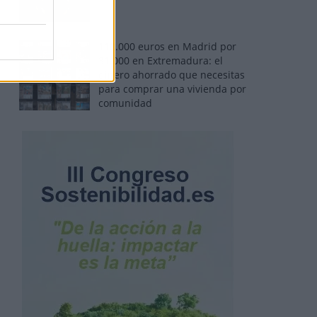
110.000 euros en Madrid por
31.000 en Extremadura: el
dinero ahorrado que necesitas
para comprar una vivienda por
comunidad