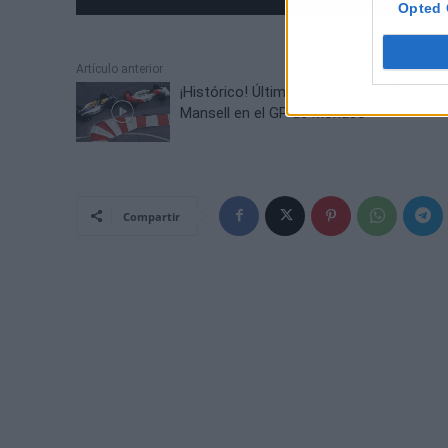
Opted 
Artículo anterior
¡Histórico! Últimas 3 vueltas de Senna v
Mansell en el GP de Mónaco
Compartir