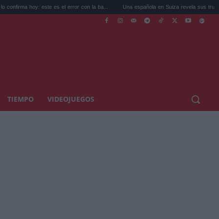
oy: este es el error con la ba...
Una española en Suiza revela sus trucos para refre
TIEMPO
VIDEOJUEGOS