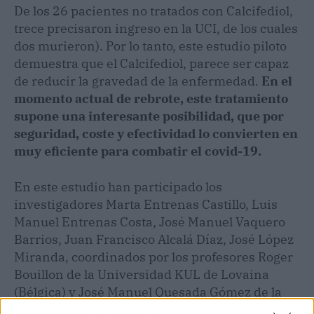
De los 26 pacientes no tratados con Calcifediol,
trece precisaron ingreso en la UCI, de los cuales
dos murieron). Por lo tanto, este estudio piloto
demuestra que el Calcifediol, parece ser capaz
de reducir la gravedad de la enfermedad.
En el
momento actual de rebrote, este tratamiento
supone una interesante posibilidad, que por
seguridad, coste y efectividad lo convierten en
muy eficiente para combatir el covid-19.
En este estudio han participado los
investigadores Marta Entrenas Castillo, Luis
Manuel Entrenas Costa, José Manuel Vaquero
Barrios, Juan Francisco Alcalá Díaz, José López
Miranda, coordinados por los profesores Roger
Bouillon de la Universidad KUL de Lovaina
(Bélgica) y José Manuel Quesada Gómez de la
Universidad de Córdoba.