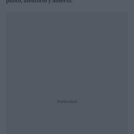
piloto, aleatorio y abierto.
Publicidad