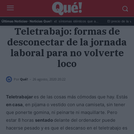
Calor extremo y ansiedad: síntomas idénticos que a...
El precio de la vivienda 
Últimas Noticias
- Noticias Que!:
Teletrabajo: formas de
desconectar de la jornada
laboral para no volverte
loco
-
Por
Qué!
26 agosto, 2020 20:22
Teletrabajar
es de las cosas más cómodas que hay. Estás
en casa
, en pijama o vestido con una camiseta, sin tener
que ponerte gomina, ni peinarte ni maquillarte. Pero
estar 8 horas
sentado
delante del ordenador puede
hacerse pesado y es que el descanso en el teletrabajo es