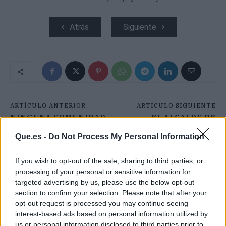
Atrás
Siguiente
ARTÍCULO ANTERIOR
ARTÍCULO SIGUIENTE
NINGUNA COMUNIDAD
EL ALCALDE DE
SE PLANTEA POR
ALCALÁ CRITICA EL
AHORA UN ESTADO DE
"GOBIERNO DE
Que.es -
Do Not Process My Personal Information
ALARMA LOCALIZADO
PANDERETA" DE AYUSO
POR SU "FALTA DE
If you wish to opt-out of the sale, sharing to third parties, or
COORDINACIÓN"
processing of your personal or sensitive information for
targeted advertising by us, please use the below opt-out
section to confirm your selection. Please note that after your
opt-out request is processed you may continue seeing
interest-based ads based on personal information utilized by
us or personal information disclosed to third parties prior to