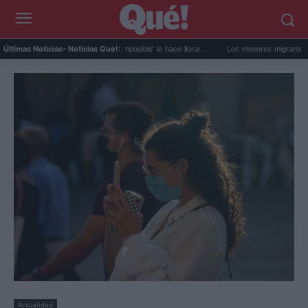
Zendaya confiesa que 'Lo imposible' le hace llorar...
Los menores migrantes de Ceuta
Últimas Noticias
- Noticias Que!:
Actualidad