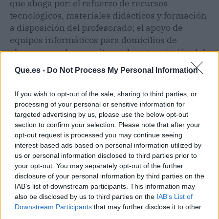
que aboga por: el refuerzo de recursos
tecnológicos, materiales didácticos y formación
a disposición del profesorado; el apoyo de
equipos informáticos para domicilios de
alumnos que lo necesiten; y la potenciación del
Instituto Nacional de Tecnologías Educativas y
Que.es -
Do Not Process My Personal Information
de Formación del Profesorado (INTEF) como
plataforma para la formación de docentes y
If you wish to opt-out of the sale, sharing to third parties, or
materiales educativos para alumnos.
processing of your personal or sensitive information for
targeted advertising by us, please use the below opt-out
section to confirm your selection. Please note that after your
Artículo anterior
Artículo siguiente
opt-out request is processed you may continue seeing
Sánchez y Casado
Igualdad reunirá en
interest-based ads based on personal information utilized by
tienen pendiente de
próximos días a las
us or personal information disclosed to third parties prior to
renovar media docena
CC.AA para hablar sobre
your opt-out. You may separately opt-out of the further
de instituciones,
prostíbulos, violencia de
disclosure of your personal information by third parties on the
incluyendo CGPJ, TC,
género o conciliación
IAB’s list of downstream participants. This information may
RTVE y el Defensor
also be disclosed by us to third parties on the
IAB’s List of
Downstream Participants
that may further disclose it to other
third parties.