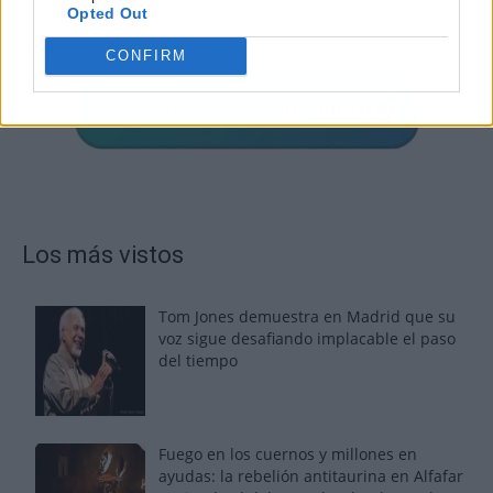
Opted Out
CONFIRM
Los más vistos
Tom Jones demuestra en Madrid que su
voz sigue desafiando implacable el paso
del tiempo
Fuego en los cuernos y millones en
ayudas: la rebelión antitaurina en Alfafar