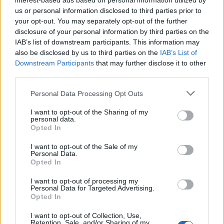
interest-based ads based on personal information utilized by
us or personal information disclosed to third parties prior to
your opt-out. You may separately opt-out of the further
disclosure of your personal information by third parties on the
Publicidad
IAB’s list of downstream participants. This information may
also be disclosed by us to third parties on the
IAB’s List of
Downstream Participants
that may further disclose it to other
third parties.
Personal Data Processing Opt Outs
I want to opt-out of the Sharing of my
personal data.
Opted In
I want to opt-out of the Sale of my
Personal Data.
Opted In
I want to opt-out of processing my
Personal Data for Targeted Advertising.
Fuente: Twitter.
Opted In
I want to opt-out of Collection, Use,
Al igual que Mango también hay firmas de alta
Retention, Sale, and/or Sharing of my