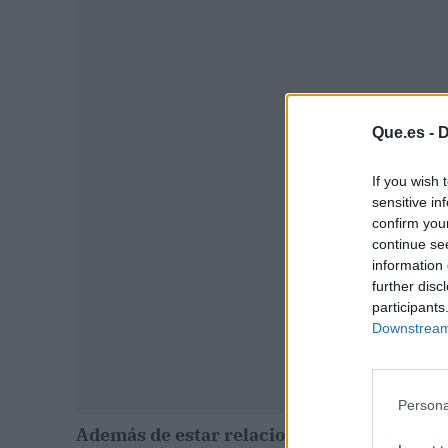
P
Que.es -
D
If you wish 
sensitive in
confirm you
continue se
information 
further disc
participants
Downstream 
Persona
Además de estar relacionados con la temá