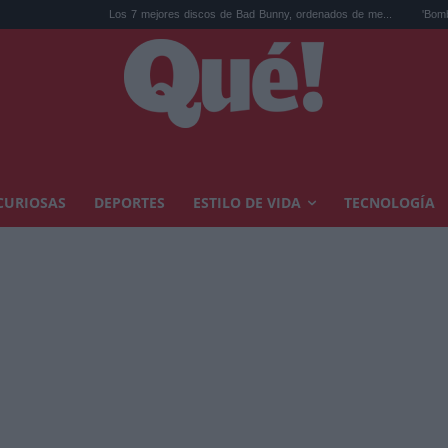
Los 7 mejores discos de Bad Bunny, ordenados de me...
'Bomba en el Pan Am 103
CURIOSAS
DEPORTES
ESTILO DE VIDA
TECNOLOGÍA