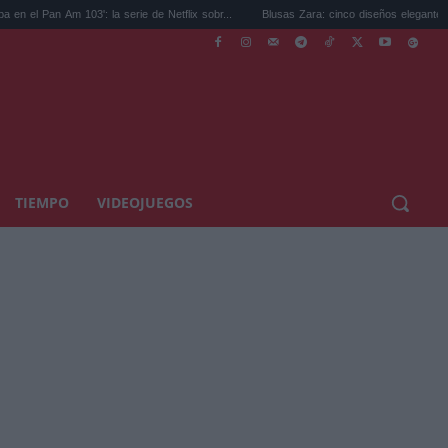
': la serie de Netflix sobr...
Blusas Zara: cinco diseños elegantes y ligeros que...
TIEMPO
VIDEOJUEGOS