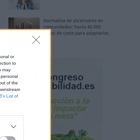
Normativa de ascensores en
comunidades: hasta 40.000
euros de coste para adaptarlos
sonal or
ection to
ou may
 personal
out of the
 downstream
B’s List of