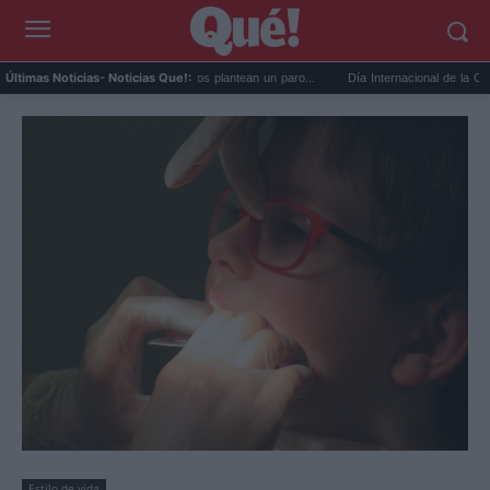
 de médicos: los sindicatos plantean un paro...
Día Internacional de la Cerveza: la gu
Últimas Noticias
- Noticias Que!:
Estilo de vida