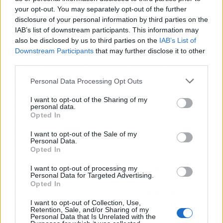
zafiro sintético, que tiene la misma
your opt-out. You may separately opt-out of the further
composición química que el original.
disclosure of your personal information by third parties on the
IAB’s list of downstream participants. This information may
Al ser transparentes en su totalidad adquieren
also be disclosed by us to third parties on the
IAB’s List of
Downstream Participants
that may further disclose it to other
el color natural de la pieza dental, de hecho, son
third parties.
los más recomendados para quienes no poseen
los dientes muy blancos. Son resistentes,
Personal Data Processing Opt Outs
conservan su color y tienen una buena
I want to opt-out of the Sharing of my
adhesión, ya que poseen una malla de polvo de
personal data.
zirconio. No son incómodos, no generan roces
Opted In
molestos en las mejillas y encías, y son de
I want to opt-out of the Sale of my
pequeño tamaño.
Personal Data.
Opted In
En lo que respecta a
los brackets de cerámica
,
I want to opt-out of processing my
Personal Data for Targeted Advertising.
éstos comenzaron a usarse, convirtiéndose en
Opted In
populares, ya que este material tiene un color
similar al del esmalte de los dientes. Sin
I want to opt-out of Collection, Use,
Retention, Sale, and/or Sharing of my
embargo, tienen ciertas desventajas como tener
Personal Data that Is Unrelated with the