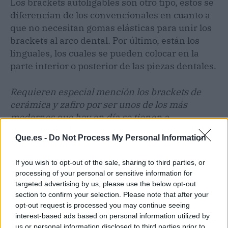
Los brackets autoligables son otro tipo, éstos se
diferencian de los convencionales en cuanto a
que no necesitan gomas elásticas para unir los
brackets al arco dental. Por último, están los
linguales, los cuales se pueden colocar en la
parte interior o posterior de las piezas dentales.
Requieren especial mención los brackets de
cerámica y zafiro por ser unos de los más
modernos que hoy en día se tienen a
disposición, de hecho, son los más utilizados
Que.es -
Do Not Process My Personal Information
por los jóvenes.
If you wish to opt-out of the sale, sharing to third parties, or
Los
brackets zafiro
son similares a los
processing of your personal or sensitive information for
metálicos, con la diferencia de que estos
targeted advertising by us, please use the below opt-out
últimos
pueden camuflarse, ya que son del
section to confirm your selection. Please note that after your
mismo color que los dientes
opt-out request is processed you may continue seeing
. Algunos son
interest-based ads based on personal information utilized by
elaborados incluso de cristal de zafiro y otros de
us or personal information disclosed to third parties prior to