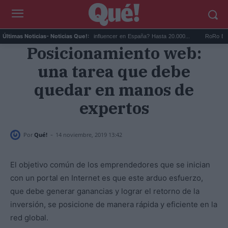
a pro...
¿Cuánto gana un influencer en España? Hasta 20.000...
RoRo Bueno cop
Últimas Noticias
- Noticias Que!:
Posicionamiento web:
una tarea que debe
quedar en manos de
expertos
-
Por
Qué!
14 noviembre, 2019 13:42
El objetivo común de los emprendedores que se inician
con un portal en Internet es que este arduo esfuerzo,
que debe generar ganancias y lograr el retorno de la
inversión, se posicione de manera rápida y eficiente en la
red global.