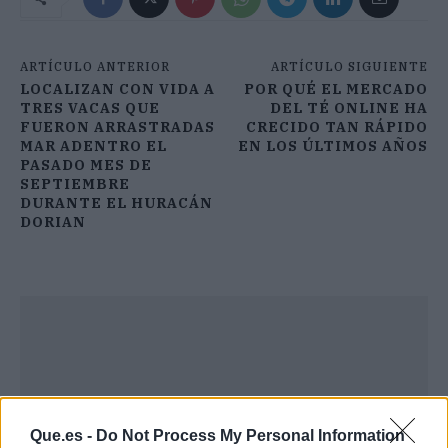
ARTÍCULO ANTERIOR
ARTÍCULO SIGUIENTE
LOCALIZAN CON VIDA A
POR QUÉ EL MERCADO
TRES VACAS QUE
DEL TÉ ONLINE HA
FUERON ARRASTRADAS
CRECIDO TAN RÁPIDO
MAR ADENTRO EL
EN LOS ÚLTIMOS AÑOS
PASADO MES DE
SEPTIEMBRE
DURANTE EL HURACÁN
DORIAN
Que.es -
Do Not Process My Personal Information