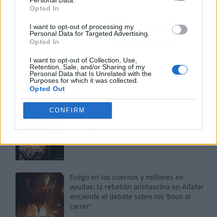
Opted In
I want to opt-out of processing my
Personal Data for Targeted Advertising.
Opted In
I want to opt-out of Collection, Use,
Retention, Sale, and/or Sharing of my
Personal Data that Is Unrelated with the
Purposes for which it was collected.
Los más vistos
Opted Out
CONFIRM
Tom Jones demuestra en Madrid que su
voz sigue desafiando implacable el paso
del tiempo
Fuego en los cuernos y millones en
ayudas: la rebelión antitaurina en Alfafar
enciende el debate sobre los 'bous al
carrer'