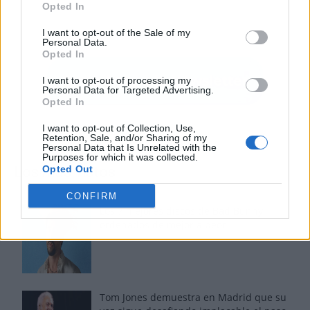
Opted In
I want to opt-out of the Sale of my
Personal Data.
Opted In
I want to opt-out of processing my
Personal Data for Targeted Advertising.
Opted In
I want to opt-out of Collection, Use,
Retention, Sale, and/or Sharing of my
Personal Data that Is Unrelated with the
Purposes for which it was collected.
Los más vistos
Opted Out
CONFIRM
Los 7 mejores discos de Bad Bunny,
ordenados de mejor a peor
Tom Jones demuestra en Madrid que su