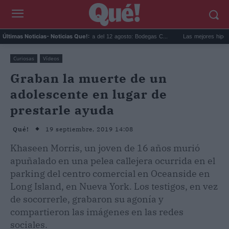
.
Eclipse solar en Cariñena del 12 agosto: Bodegas C...
Las mejores hipotecas 
Últimas Noticias
- Noticias Que!:
Curiosas
Vídeos
Graban la muerte de un
adolescente en lugar de
prestarle ayuda
19 septiembre, 2019 14:08
Qué!
Khaseen Morris, un joven de 16 años murió
apuñalado en una pelea callejera ocurrida en el
parking del centro comercial en Oceanside en
Long Island, en Nueva York. Los testigos, en vez
de socorrerle, grabaron su agonía y
compartieron las imágenes en las redes
sociales.