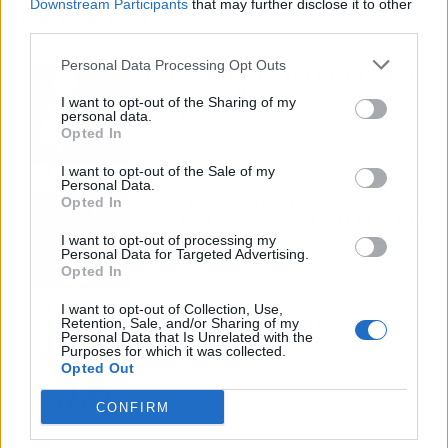
Downstream Participants
that may further disclose it to other
Los más vistos
third parties.
Personal Data Processing Opt Outs
Tom Jones demuestra en Madrid que su
voz sigue desafiando implacable el paso
I want to opt-out of the Sharing of my
del tiempo
personal data.
Opted In
I want to opt-out of the Sale of my
Personal Data.
Fuego en los cuernos y millones en
Opted In
ayudas: la rebelión antitaurina en Alfafar
enciende el debate sobre los 'bous al
I want to opt-out of processing my
Personal Data for Targeted Advertising.
carrer'
Opted In
I want to opt-out of Collection, Use,
Retention, Sale, and/or Sharing of my
La salud mental ya causa una de cada
Personal Data that Is Unrelated with the
cinco bajas laborales
Purposes for which it was collected.
Opted Out
CONFIRM