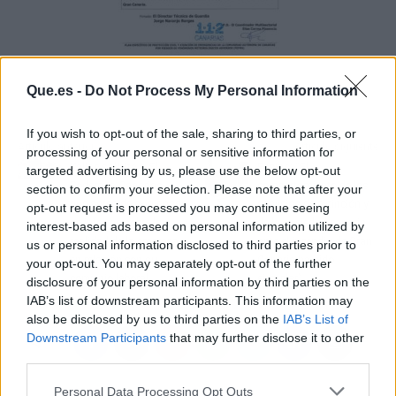
Que.es -
Do Not Process My Personal Information
If you wish to opt-out of the sale, sharing to third parties, or
Artículo anterior
Artículo siguiente
processing of your personal or sensitive information for
Kalise solicita a Sí
Espino: “El
targeted advertising by us, please use the below opt-out
Podemos Canarias
comportamiento de los
section to confirm your selection. Please note that after your
que antes de exigir nada
servicios de extinción y
opt-out request is processed you may continue seeing
se informe sobre la
de la sociedad canaria
interest-based ads based on personal information utilized by
realidad de la empresa
ante el incendio de Gran
us or personal information disclosed to third parties prior to
en relación con su
Canaria ha sido
your opt-out. You may separately opt-out of the further
convenio laboral
ejemplar”
disclosure of your personal information by third parties on the
IAB’s list of downstream participants. This information may
also be disclosed by us to third parties on the
IAB’s List of
Downstream Participants
that may further disclose it to other
third parties.
Personal Data Processing Opt Outs