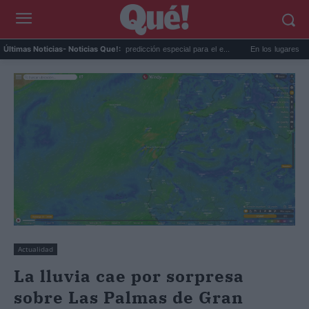
La AEMET prepara una predicción especial para el e...
En los lugares más misteri
Últimas Noticias
- Noticias Que!:
Actualidad
La lluvia cae por sorpresa
sobre Las Palmas de Gran