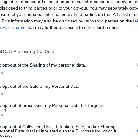
eing interest-based ads based on personal information utilized by us or
disclosed to third parties prior to your opt-out. You may separately opt-
losure of your personal information by third parties on the IAB’s list of
. This information may also be disclosed by us to third parties on the
IA
Participants
that may further disclose it to other third parties.
l Data Processing Opt Outs
o opt-out of the Sharing of my personal data.
In
o opt-out of the Sale of my Personal Data.
In
Artículo siguiente
to opt-out of processing my Personal Data for Targeted
El español que quiso recorrer Siberia en
ing.
bicicleta, rescatado a -50º
In
o opt-out of Collection, Use, Retention, Sale, and/or Sharing
ersonal Data that Is Unrelated with the Purposes for which it
lected.