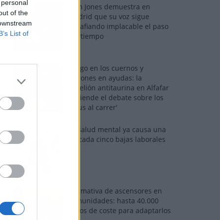
 personal
Tom Jones demuestra en
out of the
Madrid que su voz sigue
 downstream
desafiando implacable el paso
B’s List of
del tiempo
Fuego en los cuernos y
millones en ayudas: la
rebelión antitaurina en Alfafar
enciende el debate sobre los
'bous al carrer'
La salud mental ya causa una
de cada cinco bajas laborales
Normativa de ascensores en
comunidades: hasta 40.000
euros de coste para adaptarlos