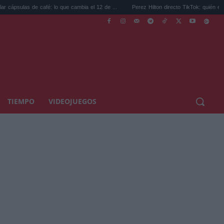
as de café: lo que cambia el 12 de ...
Perez Hilton directo TikTok: quién es el bloguer
TIEMPO
VIDEOJUEGOS