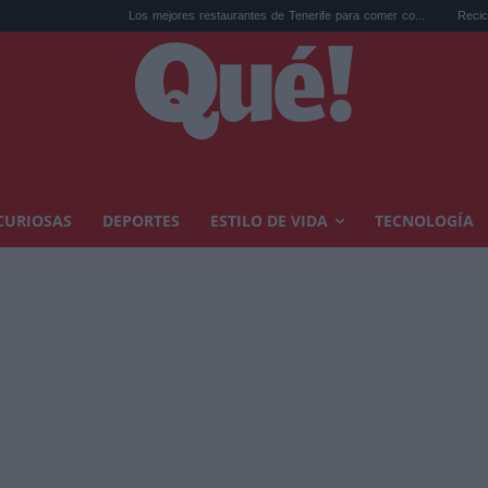
Los mejores restaurantes de Tenerife para comer co...
Reciclar cápsul
CURIOSAS
DEPORTES
ESTILO DE VIDA
TECNOLOGÍA