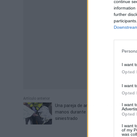
continue se
information 
further disc
participants
Downstream 
Persona
I want t
Opted 
I want t
Opted 
Artículo anterior
I want 
Una pareja de ancianos no suelta sus
Advertis
manos durante el rescate de su coche
Opted 
siniestrado
I want t
of my P
was col