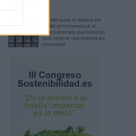
110.000 euros en Madrid por
31.000 en Extremadura: el
dinero ahorrado que necesitas
para comprar una vivienda por
comunidad