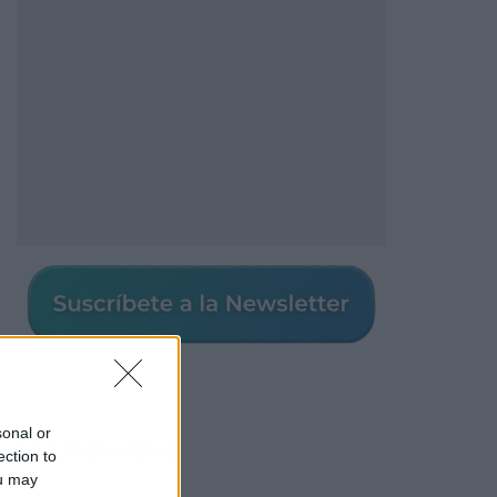
sonal or
Los más vistos
ection to
ou may