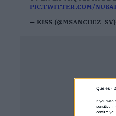
PIC.TWITTER.COM/NU8
— KISS (@MSANCHEZ_SV
Que.es -
D
If you wish 
sensitive in
confirm you
P