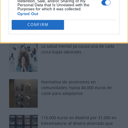
Retention, Sale, and/or Sharing of my
Personal Data that Is Unrelated with the
Purposes for which it was collected.
Fuego en los cuernos y millones en
Opted Out
ayudas: la rebelión antitaurina en Alfafar
enciende el debate sobre los 'bous al
CONFIRM
carrer'
La salud mental ya causa una de cada
cinco bajas laborales
Normativa de ascensores en
comunidades: hasta 40.000 euros de
coste para adaptarlos
110.000 euros en Madrid por 31.000 en
Extremadura: el dinero ahorrado que