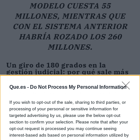
MODELO CUESTA 55
MILLONES, MIENTRAS QUE
CON EL SISTEMA ANTERIOR
HABRÍA ROZADO LOS 260
MILLONES.
Un giro de 180 grados en la
gestión judicial: por qué sale más
barato y funciona mejor
Que.es -
Do Not Process My Personal Information
Hasta ahora, las ampliaciones de plantilla
avanzaban a cuentagotas: nunca se habían
If you wish to opt-out of the sale, sharing to third parties, or
creado más de 100 plazas de fiscales en un
processing of your personal or sensitive information for
ejercicio.
La llegada de la Ley de Eficiencia
targeted advertising by us, please use the below opt-out
section to confirm your selection. Please note that after your
cambió las reglas
. Los tribunales de instancia
opt-out request is processed you may continue seeing
agrupan materias y permiten mover
interest-based ads based on personal information utilized by
magistrados según la carga de trabajo, evitando