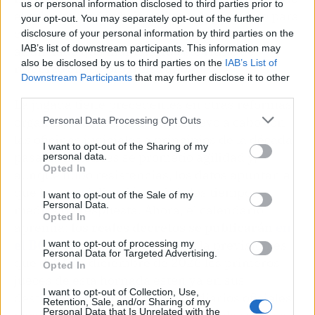
us or personal information disclosed to third parties prior to
el sobrecoste de abrir un juzgado completo para
your opt-out. You may separately opt-out of the further
cada necesidad puntual. El Gobierno ya ha
disclosure of your personal information by third parties on the
IAB’s list of downstream participants. This information may
anunciado que mantendrá este ritmo de
also be disclosed by us to third parties on the
IAB’s List of
refuerzo en los próximos años.
Downstream Participants
that may further disclose it to other
third parties.
La jugada tiene precedentes en otras reformas
organizativas, como la que se llevó a cabo con
Personal Data Processing Opt Outs
las oficinas judiciales a principios de la década
I want to opt-out of the Sharing of my
pasada. Entonces se prometió agilidad y,
personal data.
Opted In
aunque hubo resistencias, los datos apuntan a
que la especialización redujo los tiempos
I want to opt-out of the Sale of my
Personal Data.
medios de respuesta. Ahora, el calendario
Opted In
apremia:
los reales decretos se publicarán
en
el BOE
en los próximos días
, y la previsión es
I want to opt-out of processing my
Personal Data for Targeted Advertising.
que el 31 de diciembre de 2026 los primeros
Opted In
jueces de esta hornada estén ya en sus
I want to opt-out of Collection, Use,
destinos. Habrá que seguir los diarios oficiales
Retention, Sale, and/or Sharing of my
Personal Data that Is Unrelated with the