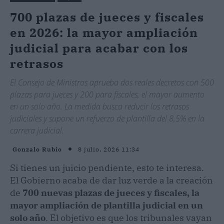
700 plazas de jueces y fiscales
en 2026: la mayor ampliación
judicial para acabar con los
retrasos
El Consejo de Ministros aprueba dos reales decretos con 500
plazas para jueces y 200 para fiscales, el mayor aumento
en un solo año. La medida busca reducir los retrasos
judiciales y supone un refuerzo de plantilla del 8,5% en la
carrera judicial.
8 julio, 2026 11:34
Gonzalo Rubio
Si tienes un juicio pendiente, esto te interesa.
El Gobierno acaba de dar luz verde a la creación
de
700 nuevas plazas de jueces y fiscales, la
mayor ampliación de plantilla judicial en un
solo año
. El objetivo es que los tribunales vayan