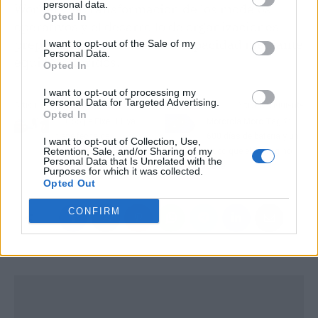
personal data.
Workers, la transformación de los modelos
Opted In
operativos y el desarrollo de organizaciones
preparadas para escalar su capacidad mediante
I want to opt-out of the Sale of my
Personal Data.
equipos híbridos.
Opted In
I want to opt-out of processing my
Personal Data for Targeted Advertising.
Artículo anterior
Artículo siguiente
Opted In
El Google Pixel 11 ya
Motorola Moto Tag 2:
tiene fecha de
600 días de batería y un
I want to opt-out of Collection, Use,
Retention, Sale, and/or Sharing of my
presentación
truco que el AirTag no
Personal Data that Is Unrelated with the
tiene
Purposes for which it was collected.
Opted Out
CONFIRM