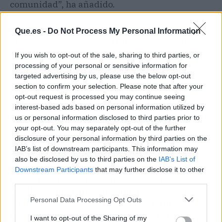
comunidad”, ha añadido.
La participación en CIONET Industry X refuerza
Que.es -
Do Not Process My Personal Information
el posicionamiento de NODUS como uno de los
actores que está impulsando una nueva forma
If you wish to opt-out of the sale, sharing to third parties, or
de entender la adopción efectiva y estratégica
processing of your personal or sensitive information for
targeted advertising by us, please use the below opt-out
de la inteligencia artificial en la empresa.
section to confirm your selection. Please note that after your
Frente a modelos fragmentados por la
opt-out request is processed you may continue seeing
automatización aislada de tareas, NODUS
interest-based ads based on personal information utilized by
propone un enfoque basado en infraestructuras
us or personal information disclosed to third parties prior to
híbridas capaces de integrar trabajadores
your opt-out. You may separately opt-out of the further
disclosure of your personal information by third parties on the
digitales dentro de los procesos ya existentes
IAB’s list of downstream participants. This information may
del negocio.
also be disclosed by us to third parties on the
IAB’s List of
Downstream Participants
that may further disclose it to other
Desde este nuevo espacio de colaboración,
third parties.
NODUS compartirá conocimiento y casos de
Personal Data Processing Opt Outs
aplicación relacionados con la gobernanza de la
IA, la coordinación entre personas y Digital
I want to opt-out of the Sharing of my