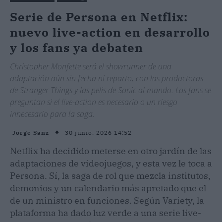
Serie de Persona en Netflix:
nuevo live-action en desarrollo
y los fans ya debaten
Christopher Monfette será el showrunner de una
adaptación aún sin fecha ni reparto, con las productoras
de Stranger Things y las pelis de Sonic al mando. Los fans se
preguntan si el live-action es necesario o un riesgo
innecesario para la saga.
30 junio, 2026 14:52
Jorge Sanz
Netflix ha decidido meterse en otro jardín de las
adaptaciones de videojuegos, y esta vez le toca a
Persona. Sí, la saga de rol que mezcla institutos,
demonios y un calendario más apretado que el
de un ministro en funciones. Según Variety, la
plataforma ha dado luz verde a una serie live-