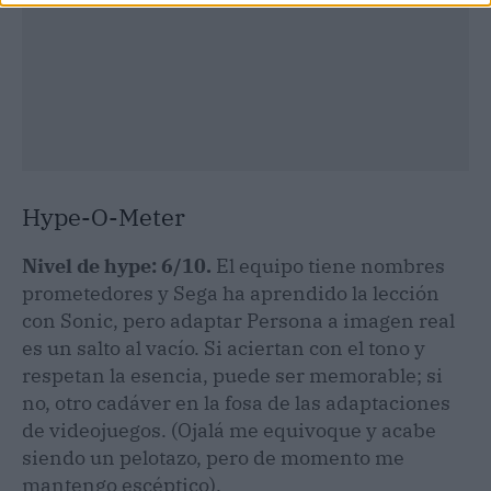
Hype-O-Meter
Nivel de hype: 6/10.
El equipo tiene nombres
prometedores y Sega ha aprendido la lección
con Sonic, pero adaptar Persona a imagen real
es un salto al vacío. Si aciertan con el tono y
respetan la esencia, puede ser memorable; si
no, otro cadáver en la fosa de las adaptaciones
de videojuegos. (Ojalá me equivoque y acabe
siendo un pelotazo, pero de momento me
mantengo escéptico).