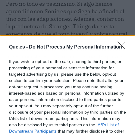
Pero no todo es pesimismo. Si algo hemos
aprendido con Sonic es que Sega ha afinado el
tino con las adaptaciones. Además, contar con
la productora de Stranger Things da cierta
esperanza de que el tono juvenil y sobrenatural
se puede lograr. La incógnita es si respetarán el
Que.es -
Do Not Process My Personal Information
ADN japonés o lo americanizarán hasta dejarlo
irreconocible. Eso es lo que realmente quita el
If you wish to opt-out of the sale, sharing to third parties, or
sueño.
processing of your personal or sensitive information for
targeted advertising by us, please use the below opt-out
Así que, por ahora, lo único que podemos hacer
section to confirm your selection. Please note that after your
es esperar y cruzar los dedos. La serie no tiene
opt-out request is processed you may continue seeing
interest-based ads based on personal information utilized by
fecha, pero el debate ya está servido. Y si algo
us or personal information disclosed to third parties prior to
define a un fan de Persona, es la paciencia:
your opt-out. You may separately opt-out of the further
hemos pasado cientos de horas gestionando
disclosure of your personal information by third parties on the
calendarios escolares; podemos esperar un par
IAB’s list of downstream participants. This information may
de años a que Netflix enseñe algo sólido.
also be disclosed by us to third parties on the
IAB’s List of
Downstream Participants
that may further disclose it to other