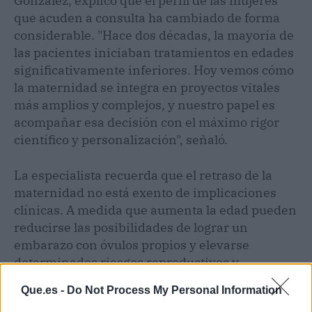
González, explicó que el perfil de las mujeres
que acuden a consulta ha cambiado de forma
considerable. "Hace dos décadas, la mayoría de
las pacientes iniciaban tratamientos en edades
significativamente inferiores. Hoy vemos cómo
la maternidad se integra en proyectos vitales
más amplios y complejos, y nuestro papel es
acompañar esa decisión con el máximo rigor
científico y personalización", señaló.
La especialista recuerda que el retraso de la
maternidad no está exento de implicaciones
clínicas. A medida que aumenta la edad pueden
reducirse las posibilidades de lograr un
embarazo con óvulos propios y elevarse
determinados riesgos reproductivos y
obstétricos, como una menor reserva ovárica,
Que.es -
Do Not Process My Personal Information
una peor calidad de los ovocitos, una mayor