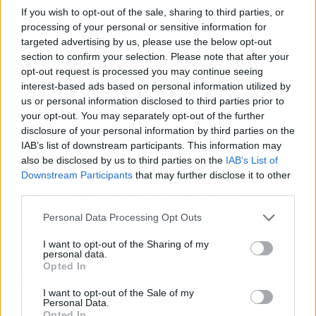
probabilidad de aborto espontáneo o
If you wish to opt-out of the sale, sharing to third parties, or
determinadas complicaciones durante la
processing of your personal or sensitive information for
gestación.
targeted advertising by us, please use the below opt-out
section to confirm your selection. Please note that after your
opt-out request is processed you may continue seeing
La doctora González subraya que disponer de
interest-based ads based on personal information utilized by
información con antelación resulta clave para
us or personal information disclosed to third parties prior to
valorar las distintas opciones reproductivas y
your opt-out. You may separately opt-out of the further
planificar mejor las decisiones personales. Una
disclosure of your personal information by third parties on the
información que, insiste, no debería llegar
IAB’s list of downstream participants. This information may
únicamente cuando aparecen dificultades para
also be disclosed by us to third parties on the
IAB’s List of
Downstream Participants
that may further disclose it to other
conseguir un embarazo, sino formar parte de la
third parties.
educación en
salud
desde edades más
tempranas.
Personal Data Processing Opt Outs
I want to opt-out of the Sharing of my
personal data.
Artículo anterior
Artículo siguiente
Opted In
La IA abre la puerta al
La regularización de
fraude en las
migrantes en España
I want to opt-out of the Sale of my
Personal Data.
universidades y
finaliza el 30 de junio:
Opted In