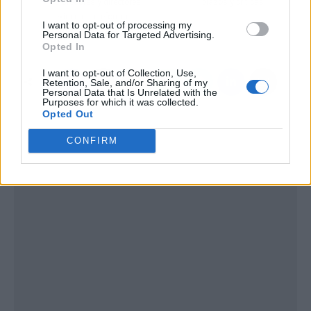
profesores y directores
plazos y críticas
exigen una reforma
I want to opt-out of processing my
urgente de la ley
Personal Data for Targeted Advertising.
Opted In
I want to opt-out of Collection, Use,
Retention, Sale, and/or Sharing of my
Personal Data that Is Unrelated with the
Purposes for which it was collected.
Opted Out
CONFIRM