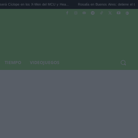
n los X-Men del MCU y Hea...
Rosalía en Buenos Aires: detiene el tráfico y se s...
TIEMPO
VIDEOJUEGOS