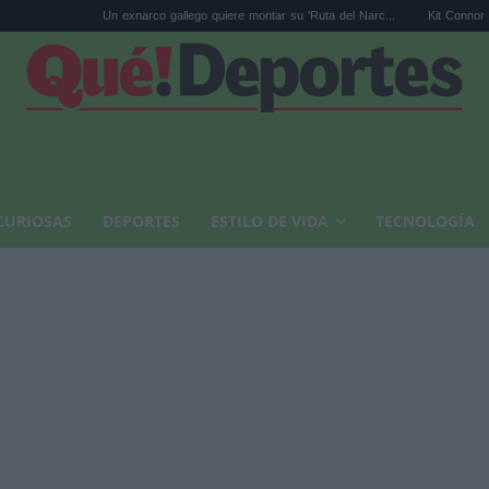
Un exnarco gallego quiere montar su 'Ruta del Narc...
Kit Connor será Cíclope e
CURIOSAS
DEPORTES
ESTILO DE VIDA
TECNOLOGÍA