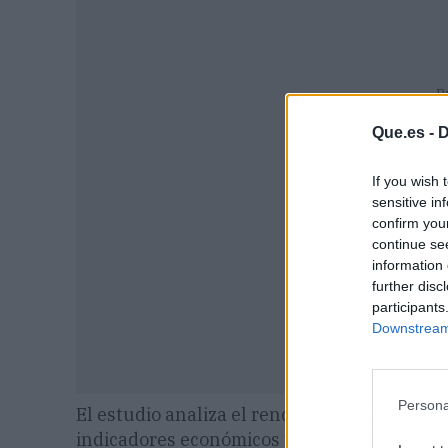
P
Que.es -
D
If you wish 
sensitive in
confirm you
continue se
information 
further disc
participants
Downstream 
Persona
El estudio analiza el rendimiento de las en
indicadores económicos y deportivos, adem