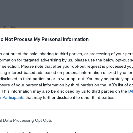
ublicidad
o Not Process My Personal Information
to opt-out of the sale, sharing to third parties, or processing of your per
formation for targeted advertising by us, please use the below opt-out s
r selection. Please note that after your opt-out request is processed y
eing interest-based ads based on personal information utilized by us or
disclosed to third parties prior to your opt-out. You may separately opt-
losure of your personal information by third parties on the IAB’s list of
. This information may also be disclosed by us to third parties on the
IA
Participants
that may further disclose it to other third parties.
l Data Processing Opt Outs
tidades a partir de más de una treintena de
ás de parámetros relacionados con su