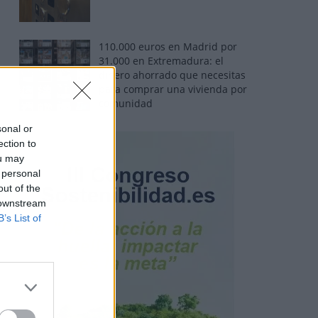
110.000 euros en Madrid por
31.000 en Extremadura: el
dinero ahorrado que necesitas
para comprar una vivienda por
comunidad
sonal or
ection to
ou may
 personal
out of the
 downstream
B’s List of