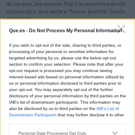
de las alas, los nuevos Pals y la narrativa desde
el principio, toca darle a ‘Nueva partida’. Duele,
pero mola.
Que.es -
Do Not Process My Personal Information
Hype-O-Meter
If you wish to opt-out of the sale, sharing to third parties, or
Nivel de hype: 8,5/10.
Pocketpair ha hecho los
processing of your personal or sensitive information for
deberes y las 27 páginas de cambios son la
targeted advertising by us, please use the below opt-out
prueba de fuego de que Palworld aspira a ser
section to confirm your selection. Please note that after your
más que un meme. La inclusión de vuelo, el
opt-out request is processed you may continue seeing
interest-based ads based on personal information utilized by
Árbol del Mundo y la actitud desafiante frente a
us or personal information disclosed to third parties prior to
Nintendo elevan las expectativas. Si la
your opt-out. You may separately opt-out of the further
ejecución está a la altura, superará a muchos
disclosure of your personal information by third parties on the
survival de la competencia.
IAB’s list of downstream participants. This information may
also be disclosed by us to third parties on the
IAB’s List of
Downstream Participants
that may further disclose it to other
El resumen para vagos (TL;DR)
third parties.
🎯
¿Qué ha pasado?
Palworld sale del early access el 10 de julio
Personal Data Processing Opt Outs