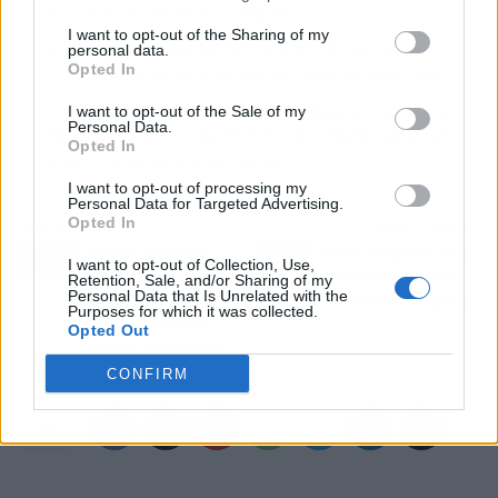
con una actualización de 27 páginas.
I want to opt-out of the Sharing of my
🔥
¿Por qué importa?
Añade alas, nuevos Pals, el Árbol del
personal data.
Opted In
Mundo y una puesta a punto masiva que reinventa el juego.
🤔
¿Nos afecta o es solo un meme?
Si te gusta el survival con
I want to opt-out of the Sale of my
Personal Data.
monstruos, no podrás ignorarlo. Y si no, siempre puedes ver
Opted In
cómo Nintendo aprieta los dientes.
I want to opt-out of processing my
Personal Data for Targeted Advertising.
Opted In
Artículo anterior
Artículo siguiente
Nuevas cuantías del
Messi destapa un récord
I want to opt-out of Collection, Use,
bono social eléctrico:
en el Mundial 2026 que
Retention, Sale, and/or Sharing of my
Personal Data that Is Unrelated with the
cómo te afecta y qué
nadie había conseguido
Purposes for which it was collected.
descuentos puedes
Opted Out
reclamar según la OCU
CONFIRM