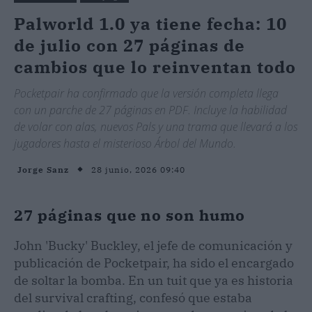
Palworld 1.0 ya tiene fecha: 10
de julio con 27 páginas de
cambios que lo reinventan todo
Pocketpair ha confirmado que la versión completa llega
con un parche de 27 páginas en PDF. Incluye la habilidad
de volar con alas, nuevos Pals y una trama que llevará a los
jugadores hasta el misterioso Árbol del Mundo.
28 junio, 2026 09:40
Jorge Sanz
27 páginas que no son humo
John 'Bucky' Buckley, el jefe de comunicación y
publicación de Pocketpair, ha sido el encargado
de soltar la bomba. En un tuit que ya es historia
del survival crafting, confesó que estaba