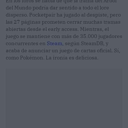
En los foros se habla de que la trama del Árbol
del Mundo podría dar sentido a todo el lore
disperso. Pocketpair ha jugado al despiste, pero
las 27 páginas prometen cerrar muchas tramas
abiertas desde el early access. Mientras, el
juego se mantiene con más de 35.000 jugadores
concurrentes en
Steam
, según SteamDB, y
acaba de anunciar un juego de cartas oficial. Sí,
como Pokémon. La ironía es deliciosa.