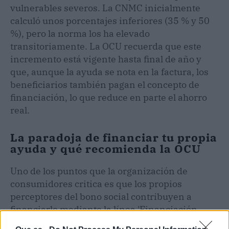
vulnerables severos. La CNMC inicialmente
calculó unos porcentajes inferiores (35 % y 50
%), pero la norma los ha elevado
transitoriamente. La OCU recuerda que este
incremento está vigente hasta final de año y
que, aunque la ayuda se nota en la factura, los
beneficiarios también pagan el concepto de
financiación, lo que reduce en parte el ahorro
real.
La paradoja de financiar tu propia
ayuda y qué recomienda la OCU
Uno de los puntos que la organización de
consumidores critica es que los propios
perceptores del bono social contribuyen a
financiarlo mediante la línea 'Financiación
Bono Social' en su recibo. La OCU considera que