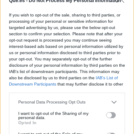
Que.es -
Do Not Process My Personal Information
este coste debería integrarse en la tarifa como
cualquier otro de forma que los precios
If you wish to opt-out of the sale, sharing to third parties, or
anunciados fueran realmente finales y no se
processing of your personal or sensitive information for
generara confusión.
targeted advertising by us, please use the below opt-out
section to confirm your selection. Please note that after your
opt-out request is processed you may continue seeing
interest-based ads based on personal information utilized by
us or personal information disclosed to third parties prior to
your opt-out. You may separately opt-out of the further
disclosure of your personal information by third parties on the
IAB’s list of downstream participants. This information may
also be disclosed by us to third parties on the
IAB’s List of
Downstream Participants
that may further disclose it to other
third parties.
Personal Data Processing Opt Outs
I want to opt-out of the Sharing of my
personal data.
Opted In
Publicidad
I want to opt-out of the Sale of my