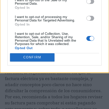
Personal Data.
Opted In
I want to opt-out of processing my
Personal Data for Targeted Advertising.
Opted In
I want to opt-out of Collection, Use,
Retention, Sale, and/or Sharing of my
Personal Data that Is Unrelated with the
Purposes for which it was collected.
Opted Out
CONFIRM
Además, la organización insiste en que la
factura eléctrica ya es bastante compleja, y
añadir conceptos poco claros no hace sino
dificultar la comprensión de los consumidores.
Por eso, recomienda a todos los hogares revisar
su factura para comprobar si están pagando
este concepto y, sobre todo, a aquellos que se