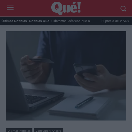
alor extremo y ansiedad: síntomas idénticos que a...
El precio de la vivienda en Vale
Últimas Noticias
- Noticias Que!:
Últimas noticias
Consumo y Ahorro