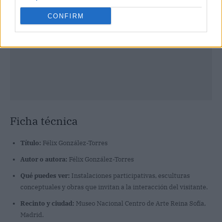
CONFIRM
Ficha técnica
Título:
Félix González-Torres
Autor o autora:
Félix González-Torres
Qué puedes ver:
Instalaciones participativas, esculturas
conceptuales y obras que invitan a la interacción del visitante.
Recinto y ciudad:
Museo Nacional Centro de Arte Reina Sofía,
Madrid.