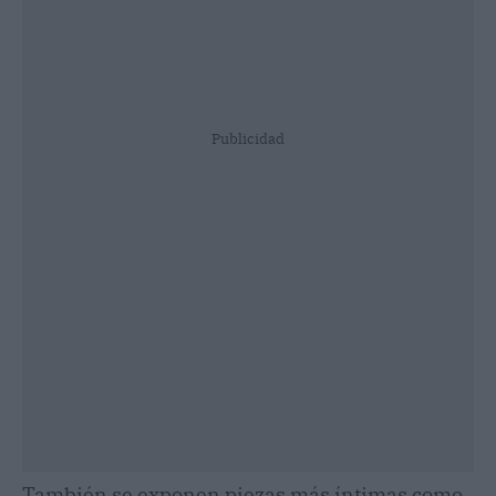
Publicidad
También se exponen piezas más íntimas como