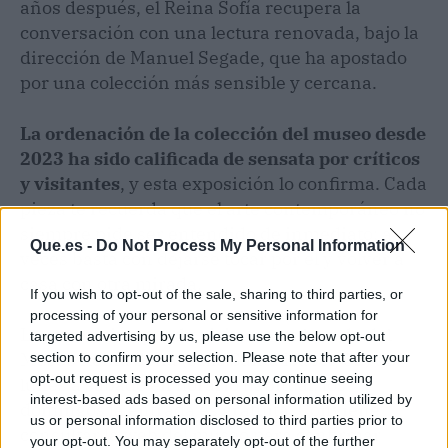
años después, el Reina Sofía recupera la
conversación con una lectura renovada, bajo la
dirección de Manuel Segade, que ha apostado
por una colección más sensible y cercana.
La ordenación de la colección del museo desde
2023 ha sido calificada de sensata por críticos
y visitantes
, y esta exposición lo confirma. Cada
pieza te recuerda que el arte contemporáneo no
siempre pide ser entendido de inmediato; a
Que.es -
Do Not Process My Personal Information
veces basta con dejarse tocar por él y volver a
casa con otra mirada.
If you wish to opt-out of the sale, sharing to third parties, or
processing of your personal or sensitive information for
La exposición puede visitarse en la sede del
targeted advertising by us, please use the below opt-out
Museo Reina Sofía (calle Santa Isabel, 52) de
section to confirm your selection. Please note that after your
opt-out request is processed you may continue seeing
lunes a sábado en horario habitual; los
interest-based ads based on personal information utilized by
domingos la entrada es gratuita. Conviene
us or personal information disclosed to third parties prior to
consultar la web del museo para confirmar
your opt-out. You may separately opt-out of the further