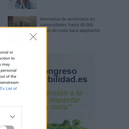
Normativa de ascensores en
comunidades: hasta 40.000
euros de coste para adaptarlos
sonal or
ection to
ou may
 personal
out of the
 downstream
B’s List of