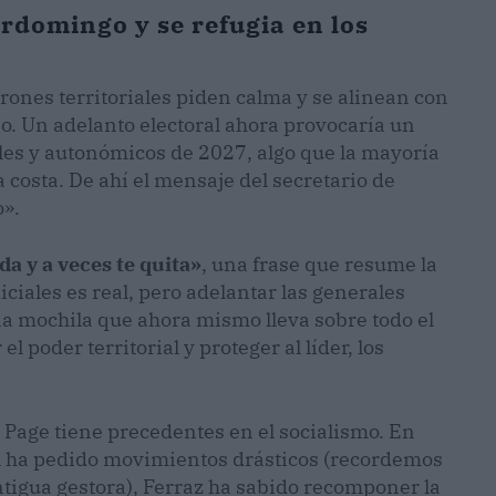
rdomingo y se refugia en los
rones territoriales piden calma y se alinean con
eno. Un adelanto electoral ahora provocaría un
les y autonómicos de 2027, algo que la mayoría
a costa. De ahí el mensaje del secretario de
».
da y a veces te quita»
, una frase que resume la
diciales es real, pero adelantar las generales
na mochila que ahora mismo lleva sobre todo el
l poder territorial y proteger al líder, los
 Page tiene precedentes en el socialismo. En
al ha pedido movimientos drásticos (recordemos
antigua gestora), Ferraz ha sabido recomponer la