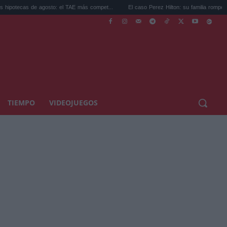
agosto: el TAE más compet...
El caso Perez Hilton: su familia rompe el silencio...
TIEMPO
VIDEOJUEGOS