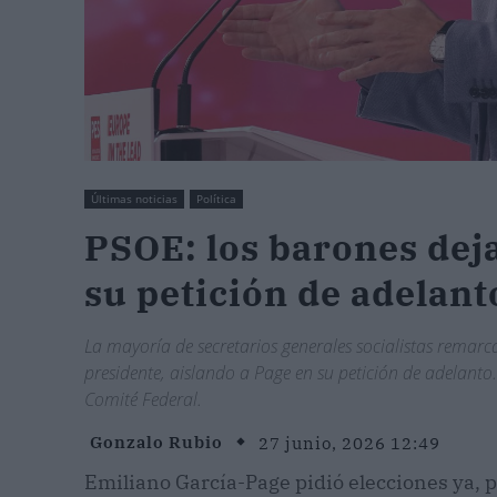
Últimas noticias
Política
PSOE: los barones deja
su petición de adelant
La mayoría de secretarios generales socialistas remarca
presidente, aislando a Page en su petición de adelanto. S
Comité Federal.
Gonzalo Rubio
27 junio, 2026 12:49
Emiliano García-Page pidió elecciones ya, p