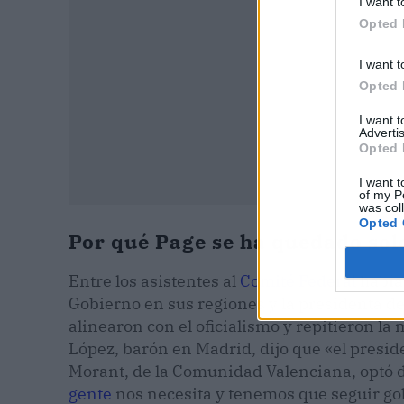
I want t
Opted 
I want t
Opted 
I want 
Advertis
Opted 
I want t
of my P
was col
Opted 
Por qué Page se ha quedado sol
Entre los asistentes al
Comité Federal
había 
Gobierno en sus regiones y la presidenta d
alinearon con el oficialismo y repitieron l
López, barón en Madrid, dijo que «el presi
Morant, de la Comunidad Valenciana, optó d
gente
nos necesita y tenemos que seguir gob