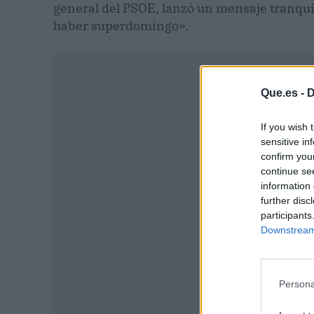
general del PSOE, lanzó un mensaje tranquil
haber superdomingo».
Que.es -
D
If you wish 
sensitive in
confirm you
continue se
information 
further disc
participants
Downstream 
P
Persona