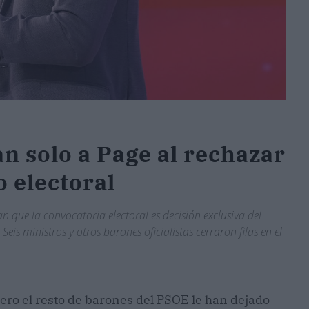
n solo a Page al rechazar
o electoral
n que la convocatoria electoral es decisión exclusiva del
eis ministros y otros barones oficialistas cerraron filas en el
ero el resto de barones del PSOE le han dejado