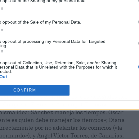
o opt-out of the Sharing of my personal data.
In
o opt-out of the Sale of my Personal Data.
In
to opt-out of processing my Personal Data for Targeted
ing.
In
o opt-out of Collection, Use, Retention, Sale, and/or Sharing
ersonal Data that Is Unrelated with the Purposes for which it
lected.
Out
o
CONFIRM
seis ministros o ex ministros, dos delegados del
el Congreso, Francina Armengol. Todos se
a misma idea: Sánchez maneja los tiempos. Óscar
dente es quien debe manejar los tiempos»; Diana
irectamente por no adelantar los comicios («la
ernando»); y Ángel Víctor Torres, de Canarias,