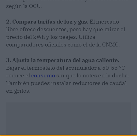
según la OCU.
2. Compara tarifas de luz y gas.
El mercado
libre ofrece descuentos, pero hay que mirar el
precio del kWh y los peajes. Utiliza
comparadores oficiales como el de la CNMC.
3. Ajusta la temperatura del agua caliente.
Bajar el termostato del acumulador a 50-55 °C
reduce el
consumo
sin que lo notes en la ducha.
También puedes instalar reductores de caudal
en grifos.