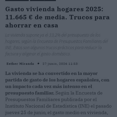
Gasto vivienda hogares 2025:
11.665 € de media. Trucos para
ahorrar en casa
La vivienda supone ya el 33,2% del presupuesto de los
hogares, según la Encuesta de Presupuestos Familiares del
INE. Estos son algunos trucos prácticos para reducir la
factura y aligerar el gasto doméstico.
27 junio, 2026 11:53
Esther Miranda
La vivienda se ha convertido en la mayor
partida de gasto de los hogares españoles, con
un impacto cada vez más intenso en el
presupuesto familiar.
Según la Encuesta de
Presupuestos Familiares publicada por el
Instituto Nacional de Estadística (INE) el pasado
jueves 25 de junio, el gasto medio en vivienda,