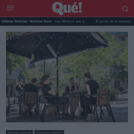
extremo y ansiedad: síntomas idénticos que a...
El precio de la vivienda en Valencia 
Últimas Noticias
- Noticias Que!:
Últimas noticias
Consumo y Ahorro