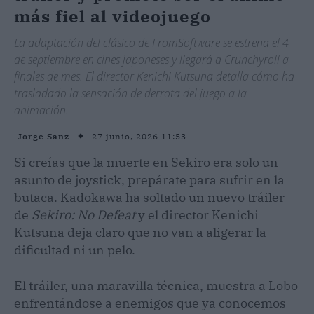
más fiel al videojuego
La adaptación del clásico de FromSoftware se estrena el 4
de septiembre en cines japoneses y llegará a Crunchyroll a
finales de mes. El director Kenichi Kutsuna detalla cómo ha
trasladado la sensación de derrota del juego a la
animación.
27 junio, 2026 11:53
Jorge Sanz
Si creías que la muerte en Sekiro era solo un
asunto de joystick, prepárate para sufrir en la
butaca. Kadokawa ha soltado un nuevo tráiler
de
Sekiro: No Defeat
y el director Kenichi
Kutsuna deja claro que no van a aligerar la
dificultad ni un pelo.
El tráiler, una maravilla técnica, muestra a Lobo
enfrentándose a enemigos que ya conocemos