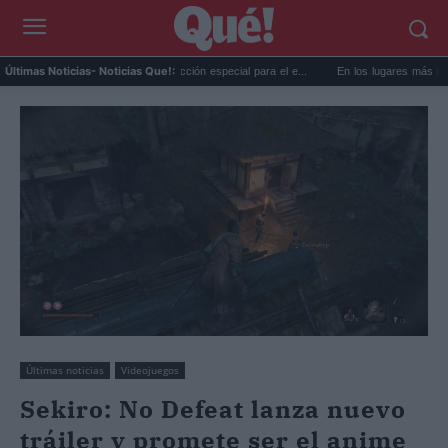
 AEMET prepara una predicción especial para el e...
En los lugares más misteriosos d
Últimas Noticias
- Noticias Que!:
Últimas noticias
Videojuegos
Sekiro: No Defeat lanza nuevo
tráiler y promete ser el anime