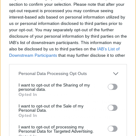
section to confirm your selection. Please note that after your
opt-out request is processed you may continue seeing
interest-based ads based on personal information utilized by
us or personal information disclosed to third parties prior to
your opt-out. You may separately opt-out of the further
disclosure of your personal information by third parties on the
IAB’s list of downstream participants. This information may
also be disclosed by us to third parties on the
IAB’s List of
Downstream Participants
that may further disclose it to other
third parties.
Personal Data Processing Opt Outs
Netflix demostró con Castlevania que el género
I want to opt-out of the Sharing of my
puede triunfar si se capta la esencia, y
personal data.
Cyberpunk: Edgerunners logró resucitar el
Opted In
interés por el juego.
Sekiro se enfrenta a un
I want to opt-out of the Sale of my
reto distinto: no hay mundo abierto ni tramas
Personal Data.
Opted In
secundarias, solo un hombre contra un
ejército de demonios
.
I want to opt-out of processing my
Personal Data for Targeted Advertising.