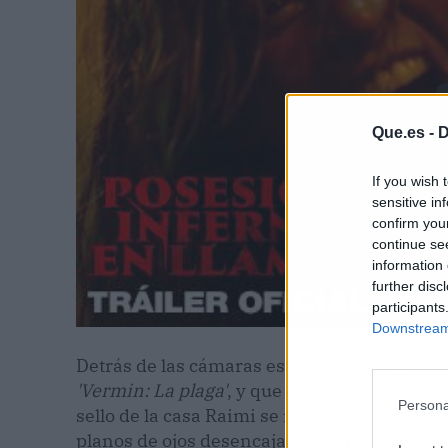
Que.es -
D
If you wish 
sensitive in
confirm you
continue se
information 
further disc
participants
Downstream 
Detrás de las cámaras está Sébastien Vanic
'Vermin: La plaga'
, y que aquí firma el guión
Persona
sello de la casa Raimi se nota en cada plan
planos de ojos desencajados y una atmósfera 