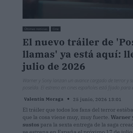
Últimas noticias
Cine
El nuevo tráiler de 'Po
llamas' ya está aquí: l
julio de 2026
Warner y Sony lanzan un avance cargado de terror y s
poseída. El estreno en cines españoles está fijado para e
Valentín Moraga
25 junio, 2026 13:01
El tráiler que todos los fans del terror está
que la cosa viene muy, muy fuerte.
Warner y
sustos
para la sexta entrega de la saga crea
se estrena en España el próximo 17 de juli