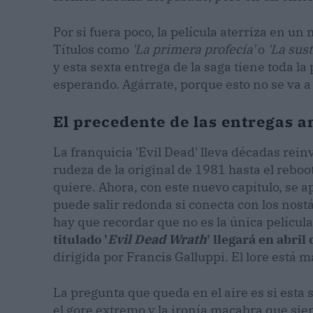
Por si fuera poco, la película aterriza en un
Títulos como
'La primera profecía'
o
'La sus
y esta sexta entrega de la saga tiene toda l
esperando. Agárrate, porque esto no se va a
El precedente de las entregas an
La franquicia 'Evil Dead' lleva décadas rei
rudeza de la original de 1981 hasta el reboot
quiere. Ahora, con este nuevo capítulo, se a
puede salir redonda si conecta con los nost
hay que recordar que no es la única películ
titulado '
Evil Dead Wrath
' llegará en abril
dirigida por Francis Galluppi. El lore está 
La pregunta que queda en el aire es si esta 
el gore extremo y la ironía macabra que siem