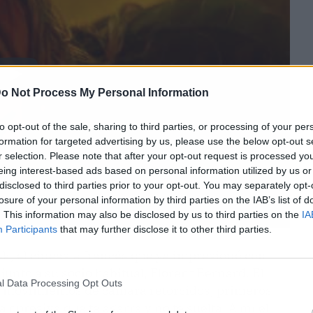
o Not Process My Personal Information
to opt-out of the sale, sharing to third parties, or processing of your per
formation for targeted advertising by us, please use the below opt-out s
r selection. Please note that after your opt-out request is processed y
eing interest-based ads based on personal information utilized by us or
disclosed to third parties prior to your opt-out. You may separately opt-
losure of your personal information by third parties on the IAB’s list of
. This information may also be disclosed by us to third parties on the
IA
Participants
that may further disclose it to other third parties.
ek, el cineasta francés que ya impresionó con
 junto a su socio habitual, Florent Bernard. El
l Data Processing Opt Outs
o: movimientos de cámara retorcidos, primeros
opresiva que te agarra y no te suelta. A mí el