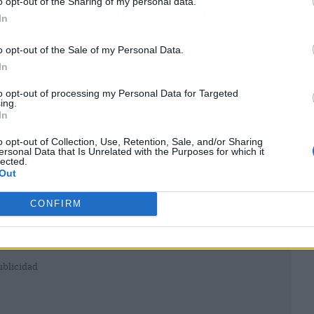
o opt-out of the Sharing of my personal data.
leradas y con una certeza: esta película viene
In
dor de la saga.
o opt-out of the Sale of my Personal Data.
In
to opt-out of processing my Personal Data for Targeted
ing.
In
o opt-out of Collection, Use, Retention, Sale, and/or Sharing
ersonal Data that Is Unrelated with the Purposes for which it
lected.
Out
CONFIRM
ublicidad