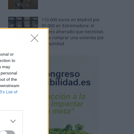
110.000 euros en Madrid por
31.000 en Extremadura: el
dinero ahorrado que necesitas
para comprar una vivienda por
comunidad
sonal or
ection to
ou may
 personal
out of the
 downstream
B’s List of