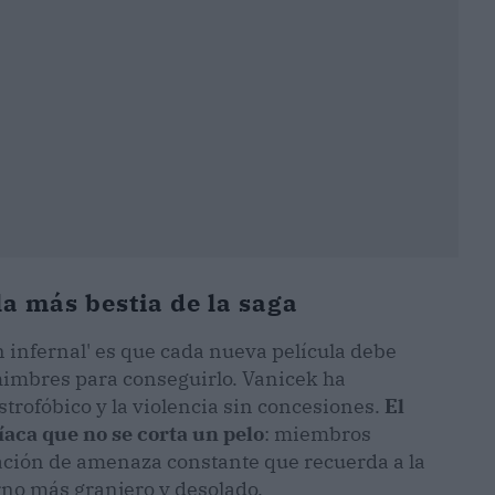
la más bestia de la saga
ón infernal' es que cada nueva película debe
 mimbres para conseguirlo. Vanicek ha
trofóbico y la violencia sin concesiones.
El
aca que no se corta un pelo
: miembros
ación de amenaza constante que recuerda a la
rno más granjero y desolado.