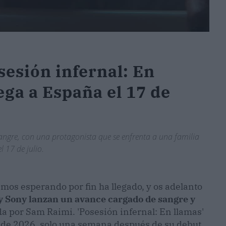
sesión infernal: En
lega a España el 17 de
angre, con una protagonista que se enfrenta a una familia
l 17 de julio.
bamos esperando por fin ha llegado, y os adelanto
 Sony lanzan un avance cargado de sangre y
da por Sam Raimi. 'Posesión infernal: En llamas'
o de 2026, solo una semana después de su debut