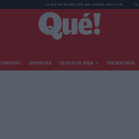
La final del Mundial 2030 que Infantino ofrece a M...
La serie de God of
CURIOSAS
DEPORTES
ESTILO DE VIDA
TECNOLOGÍA