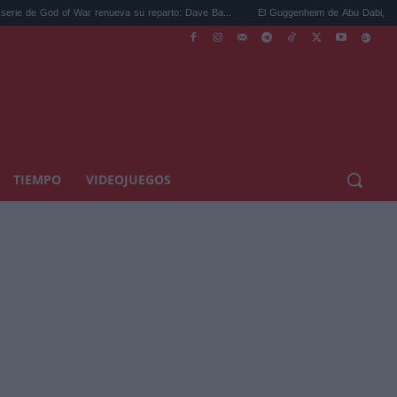
 War renueva su reparto: Dave Ba...
El Guggenheim de Abu Dabi, la obra de Frank G
TIEMPO
VIDEOJUEGOS