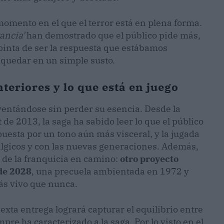
 momento en el que el terror está en plena forma.
tancia'
han demostrado que el público pide más,
a pinta de ser la respuesta que estábamos
 quedar en un simple susto.
teriores y lo que está en juego
nventándose sin perder su esencia. Desde la
 de 2013, la saga ha sabido leer lo que el público
puesta por un tono aún más visceral, y la jugada
álgicos y con las nuevas generaciones. Además,
a de la franquicia en camino:
otro proyecto
 de 2028
, una precuela ambientada en 1972 y
más vivo que nunca.
sexta entrega logrará capturar el equilibrio entre
pre ha caracterizado a la saga. Por lo visto en el