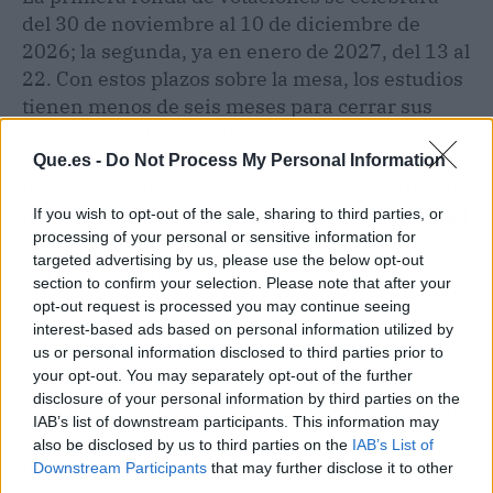
del 30 de noviembre al 10 de diciembre de
2026; la segunda, ya en enero de 2027, del 13 al
22. Con estos plazos sobre la mesa, los estudios
tienen menos de seis meses para cerrar sus
campañas y decidir qué producciones
presentan. Además, para los cortometrajistas
Que.es -
Do Not Process My Personal Information
hay una condición indispensable:
el certificado
de nacionalidad debe estar solicitado antes del
If you wish to opt-out of the sale, sharing to third parties, or
processing of your personal or sensitive information for
30 de septiembre de 2026
o, como muy tarde,
targeted advertising by us, please use the below opt-out
durante el festival que les haya dado el pase.
section to confirm your selection. Please note that after your
Sin ese papel, no hay Goya que valga.
opt-out request is processed you may continue seeing
interest-based ads based on personal information utilized by
La directiva de la Academia ha querido atar
us or personal information disclosed to third parties prior to
your opt-out. You may separately opt-out of the further
todos los cabos para que la 41 edición no se
disclosure of your personal information by third parties on the
convierta en un campo de experimentación sin
IAB’s list of downstream participants. This information may
control. La transparencia con la IA será el
also be disclosed by us to third parties on the
IAB’s List of
mantra, y el nuevo límite de trayectoria puede
Downstream Participants
that may further disclose it to other
dar más emoción a las categorías revelación.
third parties.