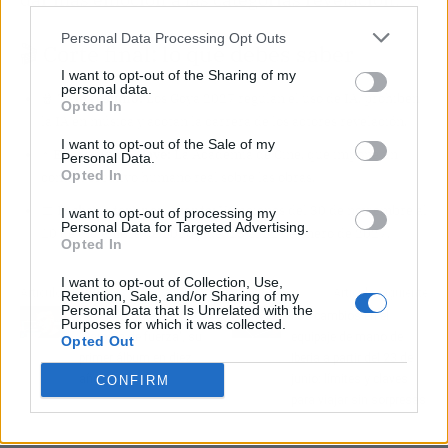
Personal Data Processing Opt Outs
🎬 Corte final: lo que debes saber
I want to opt-out of the Sharing of my
personal data.
🍿
Te lo resumo:
Los Goya 2027 regulan el uso de IA, prohíben
Opted In
la IA en música y acotan la carrera de los actores revelación.
I want to opt-out of the Sale of my
⭐
El personaje clave:
La Academia de Cine, que impone un
Personal Data.
Opted In
control creativo humano real sobre las obras.
📅
Fechas a tener en cuenta:
Votaciones del 30 de noviembre al
I want to opt-out of processing my
Personal Data for Targeted Advertising.
10 de diciembre de 2026 y del 13 al 22 de enero de 2027.
Opted In
I want to opt-out of Collection, Use,
Artículo anterior
Artículo siguiente
Retention, Sale, and/or Sharing of my
Personal Data that Is Unrelated with the
Kase.O regresa con
Los cambios en el
Purposes for which it was collected.
'Camisa de fuerza', su
equipaje de mano de
Opted Out
primer álbum en diez
Iberia a partir del 23 de
años
junio: límites y claves
CONFIRM
para viajar sin sorpresas