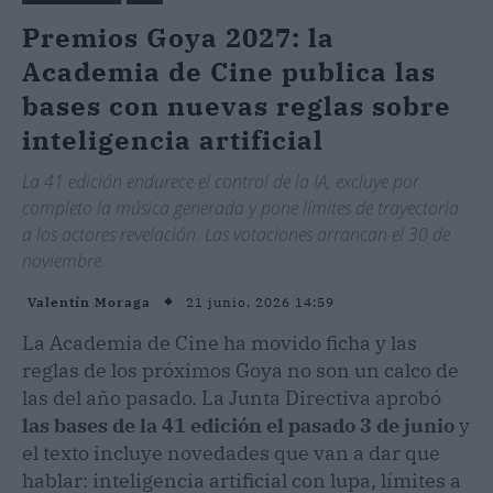
Premios Goya 2027: la
Academia de Cine publica las
bases con nuevas reglas sobre
inteligencia artificial
La 41 edición endurece el control de la IA, excluye por
completo la música generada y pone límites de trayectoria
a los actores revelación. Las votaciones arrancan el 30 de
noviembre.
21 junio, 2026 14:59
Valentín Moraga
La Academia de Cine ha movido ficha y las
reglas de los próximos Goya no son un calco de
las del año pasado. La Junta Directiva aprobó
las bases de la 41 edición el pasado 3 de junio
y
el texto incluye novedades que van a dar que
hablar: inteligencia artificial con lupa, límites a