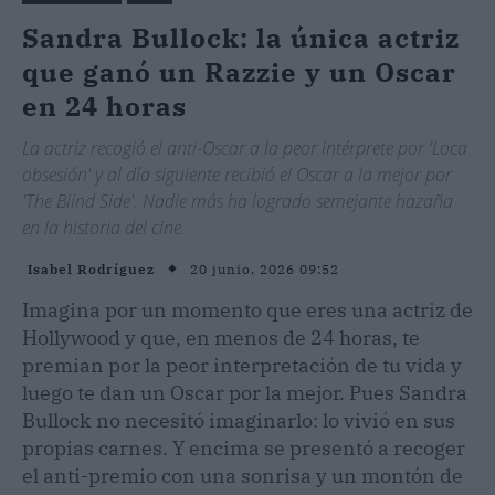
Sandra Bullock: la única actriz
que ganó un Razzie y un Oscar
en 24 horas
La actriz recogió el anti-Oscar a la peor intérprete por 'Loca
obsesión' y al día siguiente recibió el Oscar a la mejor por
'The Blind Side'. Nadie más ha logrado semejante hazaña
en la historia del cine.
20 junio, 2026 09:52
Isabel Rodríguez
Imagina por un momento que eres una actriz de
Hollywood y que, en menos de 24 horas, te
premian por la peor interpretación de tu vida y
luego te dan un Oscar por la mejor. Pues Sandra
Bullock no necesitó imaginarlo: lo vivió en sus
propias carnes. Y encima se presentó a recoger
el anti-premio con una sonrisa y un montón de