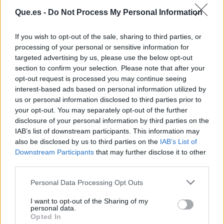
tuvo el valor de presentarse
. Y eso, en una
Que.es -
Do Not Process My Personal Information
industria donde la imagen lo es todo, dice más
de su carácter que cualquier estatuilla.
If you wish to opt-out of the sale, sharing to third parties, or
processing of your personal or sensitive information for
Desde aquel fin de semana de marzo de 2010,
targeted advertising by us, please use the below opt-out
ningún otro intérprete ha estado tan cerca de
section to confirm your selection. Please note that after your
repetir la gesta. Ganar los dos galardones en el
opt-out request is processed you may continue seeing
interest-based ads based on personal information utilized by
mismo año ya es difícil; hacerlo con el
us or personal information disclosed to third parties prior to
desparpajo con que lo hizo ella, casi imposible.
your opt-out. You may separately opt-out of the further
Como puedes comprobar en la
biografía de
disclosure of your personal information by third parties on the
Sandra Bullock en Wikipedia
, su carrera ha
IAB’s list of downstream participants. This information may
tenido altibajos, pero aquella anécdota define
also be disclosed by us to third parties on the
IAB’s List of
Downstream Participants
that may further disclose it to other
perfectamente su mezcla de talento y
third parties.
autenticidad.
Personal Data Processing Opt Outs
🧠 Para soltarlo en la cena
I want to opt-out of the Sharing of my
personal data.
Sandra Bullock ganó un Razzie y un Oscar en
Opted In