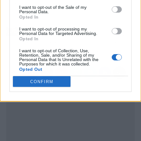
un día.
I want to opt-out of the Sale of my
Personal Data.
Opted In
Artículo anterior
Artículo siguiente
I want to opt-out of processing my
Guenther Steiner
Netflix estrena 'Oasis': el
Personal Data for Targeted Advertising.
arremete contra Aston
thriller juvenil con Ana
Opted In
Martin: 'Esto no son
Garcés que promete
estándares de F1'
enganchar
I want to opt-out of Collection, Use,
Retention, Sale, and/or Sharing of my
Personal Data that Is Unrelated with the
Purposes for which it was collected.
Opted Out
CONFIRM