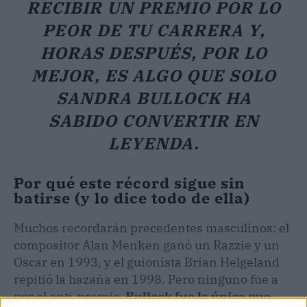
RECIBIR UN PREMIO POR LO
PEOR DE TU CARRERA Y,
HORAS DESPUÉS, POR LO
MEJOR, ES ALGO QUE SOLO
SANDRA BULLOCK HA
SABIDO CONVERTIR EN
LEYENDA.
Por qué este récord sigue sin
batirse (y lo dice todo de ella)
Muchos recordarán precedentes masculinos: el
compositor Alan Menken ganó un Razzie y un
Oscar en 1993, y el guionista Brian Helgeland
repitió la hazaña en 1998. Pero ninguno fue a
por el anti-premio.
Bullock fue la única que