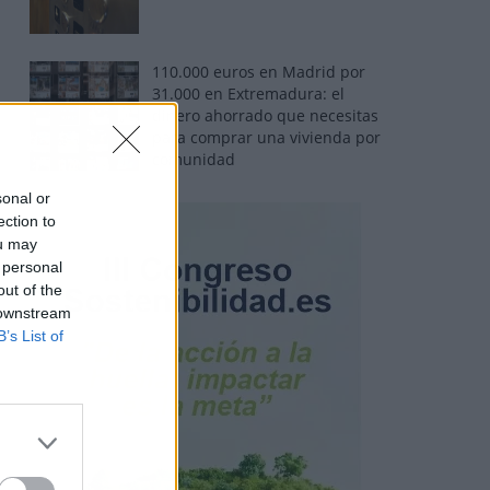
110.000 euros en Madrid por
31.000 en Extremadura: el
dinero ahorrado que necesitas
para comprar una vivienda por
comunidad
sonal or
ection to
ou may
 personal
out of the
 downstream
B’s List of