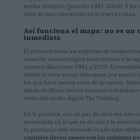
media histórica (periodo 1981-2010). Y los 
calor se han convertido en la nueva rutina.
Así funciona el mapa: no es un c
inmediata
El proyecto toma los registros de temperat
estación meteorológica más cercana a la capi
mismos días entre 1981 y 2010. El resultado 
donde el calor actual sobrepasa por mucho l
los que hace menos calor de la cuenta. Ade
desde el último récord mensual o absoluto e
estilo del medio digital The Pudding.
En la práctica, con un par de clics ves tres c
acumulada en lo que va de año y la tendencia
tu provincia está viviendo el año más cálid
capitales llevan meses con las máximas po