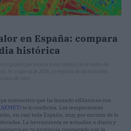
calor en España: compara
dia histórica
ntos grados por encima (o por debajo) de la media del
a. En lo que va de 2026, la mayoría de las estaciones
olutos de calor.
apa interactivo que ha lanzado elDiario.es con
a (AEMET)
te lo confirma. Las temperaturas
tán, en casi toda España, muy por encima de lo
décadas. La herramienta se actualiza a diario y
ermómetro en tu provincia comparado con la