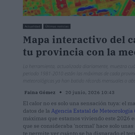
Actualidad
Últimas noticias
Mapa interactivo del 
tu provincia con la me
La herramienta, actualizada diariamente, muestra cuá
periodo 1981-2010 están las máximas de cada provinci
meteorológicas ya han batido récords mensuales o abs
Faina Gómez
20 junio, 2026 10:43
El calor no es solo una sensación tuya: el m
datos de la
Agencia Estatal de Meteorologí
máximas que estamos viviendo este 2026 es
que se consideraba 'normal' hace solo unas 
te permite ver cuánto se ha disparado el t