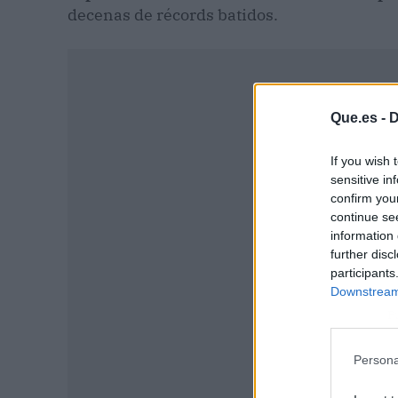
decenas de récords batidos.
Que.es -
D
If you wish 
sensitive in
confirm you
continue se
information 
further disc
participants
Downstream 
P
Persona