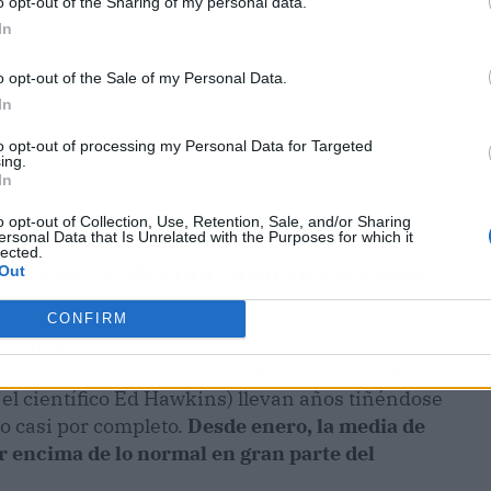
o opt-out of the Sharing of my personal data.
In
o opt-out of the Sale of my Personal Data.
In
to opt-out of processing my Personal Data for Targeted
ing.
In
o opt-out of Collection, Use, Retention, Sale, and/or Sharing
ersonal Data that Is Unrelated with the Purposes for which it
lected.
tos que te afectan (aunque no seas
Out
CONFIRM
 primera hora del 19 de junio, muchas provincias
a histórica para estas fechas. Las 'climate
ó el científico Ed Hawkins) llevan años tiñéndose
do casi por completo.
Desde enero, la media de
r encima de lo normal en gran parte del