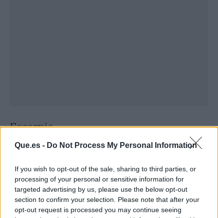
Escorpio
Que.es -
Do Not Process My Personal Information
Escorpio,
el amor agita tus emociones; no
temas abrirte
. Un gesto sencillo o una charla
If you wish to opt-out of the sale, sharing to third parties, or
profunda reavivan la chispa. Confía en tu
processing of your personal or sensitive information for
intuición y fluye. Solo recuerda que el mundo
targeted advertising by us, please use the below opt-out
real también espera tu atención.
section to confirm your selection. Please note that after your
opt-out request is processed you may continue seeing