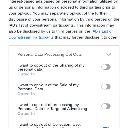
interest-based ads based on personal information utilized by
Sagitario
us or personal information disclosed to third parties prior to
your opt-out. You may separately opt-out of the further
Sagitario,
tu energía es alta, pero dosifícala
.
disclosure of your personal information by third parties on the
Escucha a tu cuerpo y regálate pausas. Una
IAB’s list of downstream participants. This information may
conversación pendiente se desbloqueará si te
also be disclosed by us to third parties on the
IAB’s List of
muestras flexible. Al final, un reconocimiento te
Downstream Participants
that may further disclose it to other
third parties.
animará.
Personal Data Processing Opt Outs
Capricornio
I want to opt-out of the Sharing of my
personal data.
Capricornio,
tu capacidad negociadora y tu
Opted In
creatividad están en alza
. Concreta acuerdos y
I want to opt-out of the Sale of my
firmas, pues tendrás apoyos. Un mensaje
Personal Data.
alegrará tu día; confía en tu intuición antes de
Opted In
actuar.
I want to opt-out of processing my
Personal Data for Targeted Advertising.
Opted In
Acuario
I want to opt-out of Collection, Use,