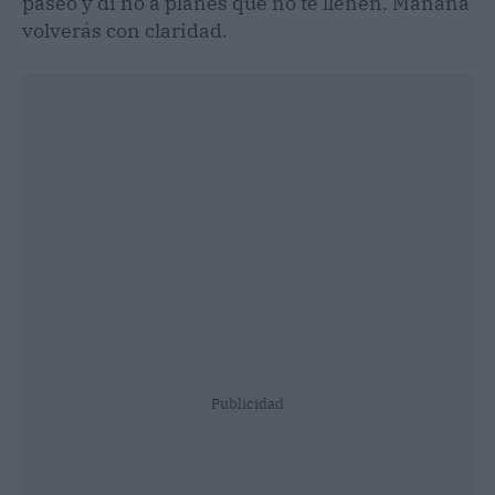
paseo y di no a planes que no te llenen. Mañana
volverás con claridad.
Publicidad