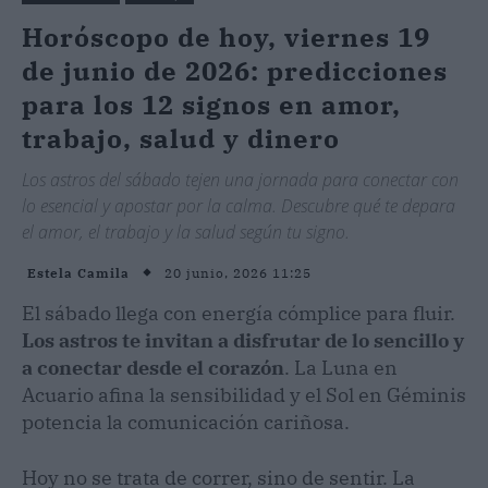
Horóscopo de hoy, viernes 19
de junio de 2026: predicciones
para los 12 signos en amor,
trabajo, salud y dinero
Los astros del sábado tejen una jornada para conectar con
lo esencial y apostar por la calma. Descubre qué te depara
el amor, el trabajo y la salud según tu signo.
20 junio, 2026 11:25
Estela Camila
El sábado llega con energía cómplice para fluir.
Los astros te invitan a disfrutar de lo sencillo y
a conectar desde el corazón
. La Luna en
Acuario afina la sensibilidad y el Sol en Géminis
potencia la comunicación cariñosa.
Hoy no se trata de correr, sino de sentir. La