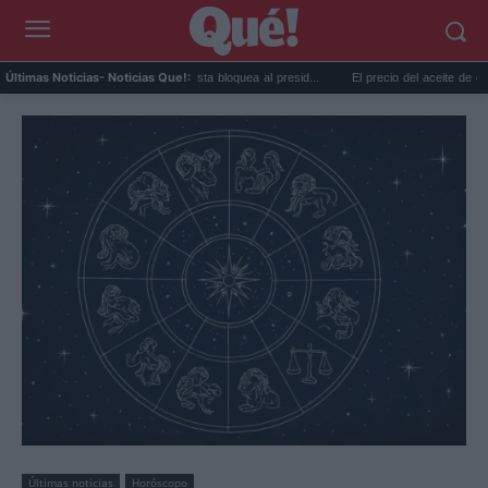
Taylor Swift y Trump: la artista bloquea al presid...
El precio del aceite de oliva cae en
Últimas Noticias
- Noticias Que!:
Últimas noticias
Horóscopo