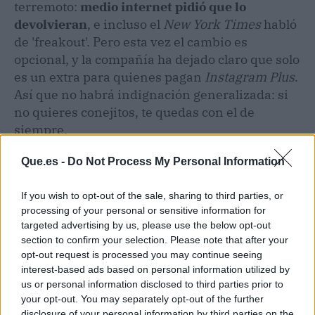
terremoto:
medio internet pidió que lo
devolvieran
, e incluso el
New York Times
habló
de 'freakout'. Pero esta vez el cambio es
opcional, y la compañía ha dejado claro que solo
es un extra para quienes pagan
Instagram Plus
.
Así que no habrá indignación generalizada: si
no quieres conejitos, te quedas con el de
siempre.
Que.es -
Do Not Process My Personal Information
Lo interesante es ver cómo una herramienta
que usamos a diario se convierte en lienzo para
If you wish to opt-out of the sale, sharing to third parties, or
la expresión artística. La mayoría de los artistas
processing of your personal or sensitive information for
piensa que este tipo de personalización es un
targeted advertising by us, please use the below opt-out
acierto — aunque la decisión final la tiene cada
section to confirm your selection. Please note that after your
usuario. Quizá en unos meses veamos el icono
opt-out request is processed you may continue seeing
de
Garden Mode
en uno de cada tres móviles.
interest-based ads based on personal information utilized by
us or personal information disclosed to third parties prior to
your opt-out. You may separately opt-out of the further
El Salseómetro
disclosure of your personal information by third parties on the