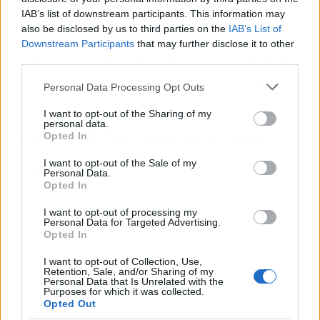
IAB’s list of downstream participants. This information may
Nivel de salseo: 2,5/10.
Aquí no hay beef ni
also be disclosed by us to third parties on the
IAB’s List of
polémica, solo un detalle estético con mucho
Downstream Participants
that may further disclose it to other
third parties.
arte. La comunidad lo celebra, pero no esperes
ver a nadie discutiendo por un icono (otra vez
Personal Data Processing Opt Outs
no).
I want to opt-out of the Sharing of my
personal data.
📱 El TL;DR (Too Long; Didn't Read)
Opted In
I want to opt-out of the Sale of my
👤
De quién hablamos:
Instagram y los seis artistas que han
Personal Data.
rediseñado su icono.
Opted In
📲
En qué red social ha pasado:
Instagram (y en todas partes
I want to opt-out of processing my
Personal Data for Targeted Advertising.
donde se hable de diseño).
Opted In
🔥
Por qué es viral:
Porque combina arte, personalización y el
I want to opt-out of Collection, Use,
icono que ves todos los días, todo envuelto en un formato
Retention, Sale, and/or Sharing of my
opcional que no obliga a nadie.
Personal Data that Is Unrelated with the
Purposes for which it was collected.
Opted Out