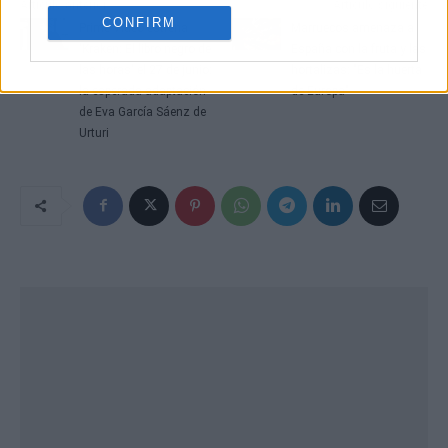
Artículo anterior
Artículo siguiente
CONFIRM
Prime Video estrena
Marruecos amenaza a
'Kraken: El libro negro de
España con la fruta y las
las horas' el 27 de junio:
hortalizas: "Es la huerta
la esperada adaptación
de Europa"
de Eva García Sáenz de
Urturi