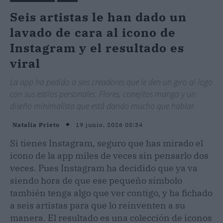
Seis artistas le han dado un
lavado de cara al icono de
Instagram y el resultado es
viral
La app ha pedido a seis creadores que le den un giro al logo
con sus estilos personales. Flores, conejitos manga y un
diseño minimalista que está dando mucho que hablar.
19 junio, 2026 05:34
Natalia Prieto
Si tienes Instagram, seguro que has mirado el
icono de la app miles de veces sin pensarlo dos
veces. Pues Instagram ha decidido que ya va
siendo hora de que ese pequeño símbolo
también tenga algo que ver contigo, y ha fichado
a seis artistas para que lo reinventen a su
manera. El resultado es una colección de iconos