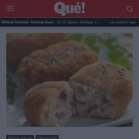
Eclipse solar en Cariñena del 12 agosto: Bodegas C...
Las mejores hipotecas de a
Últimas Noticias
- Noticias Que!:
Últimas noticias
Gastronomía