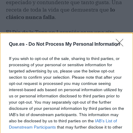
especiado y contundente que tanto gusta. Una
receta de toda la vida que demuestra que
lo
clásico nunca falla
.
El Día de la Tapa en Lavapiés es ya una cita
marcada en rojo para los amantes del buen
Que.es -
Do Not Process My Personal Information
comer. Este año, la croqueta se viste de gala y
demuestra que con imaginación y materia
If you wish to opt-out of the sale, sharing to third parties, or
prima de calidad, un bocado pequeño puede
processing of your personal or sensitive information for
convertirse en un planazo. Corre, que solo
targeted advertising by us, please use the below opt-out
tienes hasta el domingo. El mapa completo de
section to confirm your selection. Please note that after your
los locales participantes está disponible a
opt-out request is processed you may continue seeing
interest-based ads based on personal information utilized by
través de la organización EnLavapiés.
us or personal information disclosed to third parties prior to
your opt-out. You may separately opt-out of the further
disclosure of your personal information by third parties on the
IAB’s list of downstream participants. This information may
also be disclosed by us to third parties on the
IAB’s List of
Downstream Participants
that may further disclose it to other