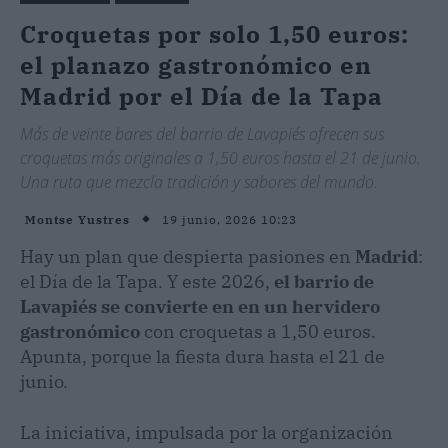
Croquetas por solo 1,50 euros:
el planazo gastronómico en
Madrid por el Día de la Tapa
Más de veinte bares del barrio de Lavapiés ofrecen sus
croquetas más originales a 1,50 euros hasta el 21 de junio.
Una ruta que mezcla tradición y sabores del mundo.
19 junio, 2026 10:23
Montse Yustres
Hay un plan que despierta pasiones en
Madrid
:
el Día de la Tapa. Y este 2026,
el barrio de
Lavapiés se convierte en en un hervidero
gastronómico
con croquetas a 1,50 euros.
Apunta, porque la fiesta dura hasta el 21 de
junio.
La iniciativa, impulsada por la organización