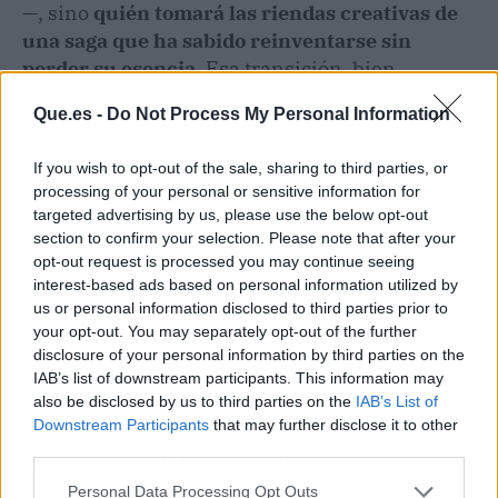
—, sino
quién tomará las riendas creativas de
una saga que ha sabido reinventarse sin
perder su esencia
. Esa transición, bien
gestionada, puede mantener la magia viva
Que.es -
Do Not Process My Personal Information
durante otra década. Porque la nostalgia no se
agota cuando el guion sigue afinado.
If you wish to opt-out of the sale, sharing to third parties, or
processing of your personal or sensitive information for
Medidor de hype
targeted advertising by us, please use the below opt-out
section to confirm your selection. Please note that after your
Nivel de hype: 8.5/10.
La confirmación de dos
opt-out request is processed you may continue seeing
interest-based ads based on personal information utilized by
secuelas más con un plan narrativo sólido es
us or personal information disclosed to third parties prior to
música para los fans, pero el riesgo de fatiga de
your opt-out. You may separately opt-out of the further
franquicia es real. Si Pixar mantiene el nivel de
disclosure of your personal information by third parties on the
guion, la gallina de los huevos de oro seguirá
IAB’s list of downstream participants. This information may
poniendo (y mientras, a cruzar los dedos).
also be disclosed by us to third parties on the
IAB’s List of
Downstream Participants
that may further disclose it to other
third parties.
🎬 Corte final: lo que debes saber
Personal Data Processing Opt Outs