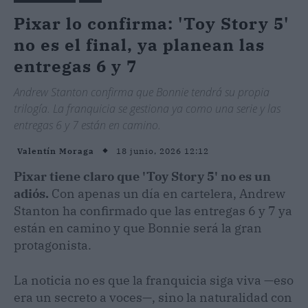
Pixar lo confirma: 'Toy Story 5'
no es el final, ya planean las
entregas 6 y 7
Andrew Stanton confirma que Bonnie tendrá su propia
trilogía. La franquicia se gestiona ya como una serie y las
entregas 6 y 7 están en camino.
18 junio, 2026 12:12
Valentín Moraga
Pixar tiene claro que 'Toy Story 5' no es un
adiós.
Con apenas un día en cartelera, Andrew
Stanton ha confirmado que las entregas 6 y 7 ya
están en camino y que Bonnie será la gran
protagonista.
La noticia no es que la franquicia siga viva —eso
era un secreto a voces—, sino la naturalidad con