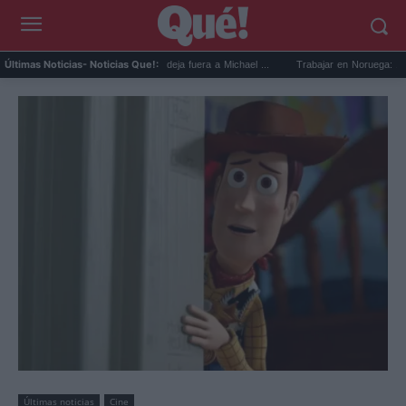
Devin Booker mejor quinteto: deja fuera a Michael ...
Trabajar en Noruega: 13.000 nu
Últimas Noticias
- Noticias Que!:
Últimas noticias
Cine