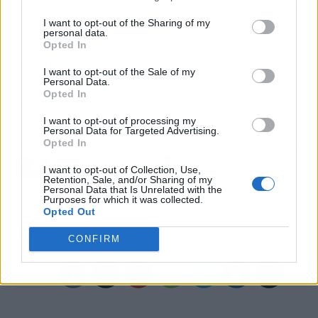
🍿
Te lo resumo:
Pixar confirma que 'Toy Story 6' y '7' ya están
I want to opt-out of the Sharing of my
planificadas, con Bonnie como protagonista y una estrategia
personal data.
narrativa de serie.
Opted In
⭐
El personaje clave:
Andrew Stanton, guionista y director,
I want to opt-out of the Sale of my
pasa el testigo creativo mientras asegura que la saga seguirá.
Personal Data.
Opted In
📅
Fechas a tener en cuenta:
Próximamente
I want to opt-out of processing my
Personal Data for Targeted Advertising.
Opted In
Artículo anterior
Artículo siguiente
Consumo de cemento en
El truco del chef
I want to opt-out of Collection, Use,
España 2026: sube un
Fernando Canales para
Retention, Sale, and/or Sharing of my
Personal Data that Is Unrelated with the
7,1% en lo que va de año
usar bien la sal y
Purposes for which it was collected.
a pesar del retroceso de
mejorar tus platos
Opted Out
mayo
CONFIRM