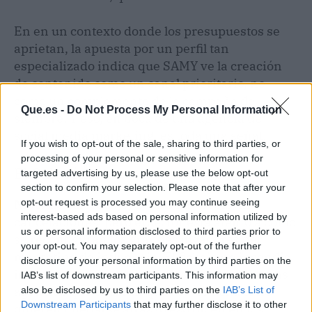
En en un contexto donde los presupuestos se
aprietan, la apuesta por un perfil tan
especializado indica que SAMY ve la creación
de contenido como un canal prioritario, no
como un complemento de la campaña de
Que.es -
Do Not Process My Personal Information
siempre. Y eso, en boca de una agencia de
social media marketing, es toda una señal.
If you wish to opt-out of the sale, sharing to third parties, or
processing of your personal or sensitive information for
El Salseómetro
targeted advertising by us, please use the below opt-out
section to confirm your selection. Please note that after your
opt-out request is processed you may continue seeing
Nivel de salseo: 5,5/10.
No hay beefs, ni
interest-based ads based on personal information utilized by
cancelaciones, pero el sector está atento a cómo
us or personal information disclosed to third parties prior to
se reconfiguran los grandes jugadores del
your opt-out. You may separately opt-out of the further
marketing de influencia. El fichaje no incendia
disclosure of your personal information by third parties on the
internet, pero sí enciende las alarmas de otras
IAB’s list of downstream participants. This information may
agencias que tendrán que mover ficha si no
also be disclosed by us to third parties on the
IAB’s List of
Downstream Participants
that may further disclose it to other
quieren quedarse atrás (o eso dicen en los