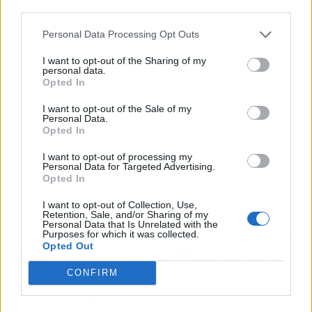
third parties.
grupos de LinkedIn).
Personal Data Processing Opt Outs
📱 El TL;DR (Too Long; Didn't Read)
I want to opt-out of the Sharing of my
personal data.
Opted In
👤
De quién hablamos:
Rocío Baamonde, nueva head of
influencer marketing de SAMY.
I want to opt-out of the Sale of my
Personal Data.
📲
En qué red social ha pasado:
Es una noticia del sector, no un
Opted In
trend social, pero se mueve en LinkedIn y X.
I want to opt-out of processing my
🔥
Por qué es viral:
Porque refleja que el influencer marketing
Personal Data for Targeted Advertising.
ya no es un juego y las agencias apuestan por directivas con
Opted In
experiencia real en talento.
I want to opt-out of Collection, Use,
Retention, Sale, and/or Sharing of my
Personal Data that Is Unrelated with the
Purposes for which it was collected.
Artículo anterior
Artículo siguiente
Opted Out
Los CEO de OpenAI,
La FIA revisa la sanción
DeepMind y Anthropic
a Russell en Mónaco
CONFIRM
quieren una coalición
liderada por EE.UU.