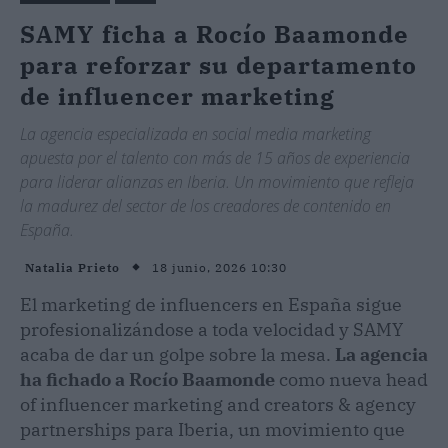
SAMY ficha a Rocío Baamonde
para reforzar su departamento
de influencer marketing
La agencia especializada en social media marketing
apuesta por el talento con más de 15 años de experiencia
para liderar alianzas en Iberia. Un movimiento que refleja
la madurez del sector de los creadores de contenido en
España.
18 junio, 2026 10:30
Natalia Prieto
El marketing de influencers en España sigue
profesionalizándose a toda velocidad y SAMY
acaba de dar un golpe sobre la mesa.
La agencia
ha fichado a Rocío Baamonde
como nueva head
of influencer marketing and creators & agency
partnerships para Iberia, un movimiento que