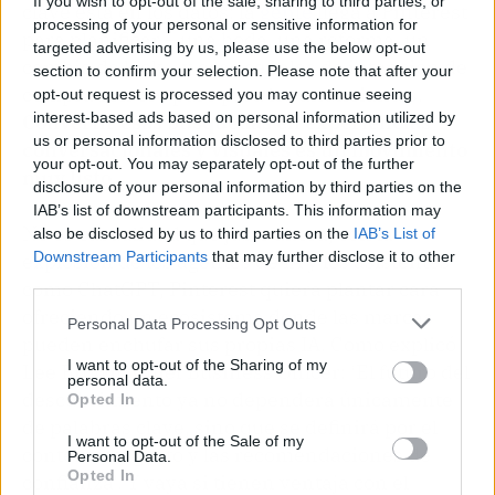
If you wish to opt-out of the sale, sharing to third parties, or
clave está en los datos: la
gente
llega a Pinterest
processing of your personal or sensitive information for
para planificar —una boda, una reforma, un
targeted advertising by us, please use the below opt-out
cambio de look— y esas señales de intención de
section to confirm your selection. Please note that after your
compra son oro puro para los anunciantes.
opt-out request is processed you may continue seeing
interest-based ads based on personal information utilized by
Convertir esas búsquedas en experiencias
us or personal information disclosed to third parties prior to
conversacionales y visuales es un movimiento
your opt-out. You may separately opt-out of the further
muy listo.
disclosure of your personal information by third parties on the
IAB’s list of downstream participants. This information may
No es casualidad que justo ahora, con la
also be disclosed by us to third parties on the
IAB’s List of
Downstream Participants
that may further disclose it to other
explosión de los agentes de IA y los asistentes
third parties.
como ChatGPT, Pinterest quiera plantar cara
ofreciendo un ecosistema donde las marcas
Personal Data Processing Opt Outs
pueden enchufar sus propias IA. Como explicó
I want to opt-out of the Sharing of my
Lee Brown, Chief Business Officer: ‘El futuro del
personal data.
descubrimiento ya no dependerá únicamente
Opted In
de palabras clave, sino que se definirá por el
I want to opt-out of the Sale of my
contexto, el gusto y las recomendaciones de
Personal Data.
Opted In
confianza’. Y vaya si tienen ventaja con el