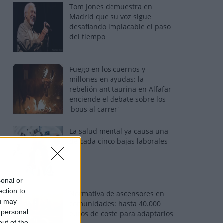
Tom Jones demuestra en
Madrid que su voz sigue
desafiando implacable el paso
del tiempo
Fuego en los cuernos y
millones en ayudas: la
rebelión antitaurina en Alfafar
enciende el debate sobre los
'bous al carrer'
La salud mental ya causa una
de cada cinco bajas laborales
sonal or
ection to
Normativa de ascensores en
ou may
comunidades: hasta 40.000
 personal
euros de coste para adaptarlos
out of the