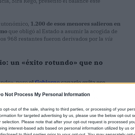
cia, Sira Rego, presentó el balance este
 autonómico,
1.200 de esos menores salieron en
emo
que obligó al Estado a asumir la acogida de
 Los 968 restantes fueron derivados por la
vía
io: un «éxito rotundo» que no
tundo», pero
el
Gobierno
canario evita ese
uerzo que han supuesto las reubicaciones y el
o Not Process My Personal Information
as hayan recurrido cada paso no puede
odríguez.
to opt-out of the sale, sharing to third parties, or processing of your per
formation for targeted advertising by us, please use the below opt-out s
r selection. Please note that after your opt-out request is processed y
eing interest-based ads based on personal information utilized by us or
disclosed to third parties prior to your opt-out. You may separately opt-