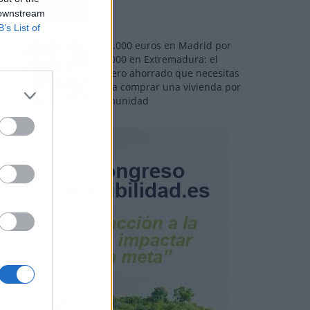
 downstream
B’s List of
110.000 euros en Madrid por
31.000 en Extremadura: el
dinero ahorrado que necesitas
para comprar una vivienda por
comunidad