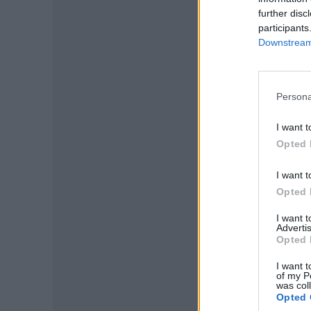
further disc
participants
Downstream 
Persona
I want t
Opted 
P
I want t
Opted 
I want 
Advertis
Opted 
I want t
of my P
was col
Opted 