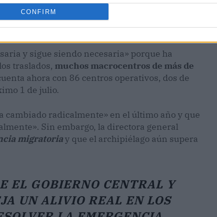
CONFIRM
saria y sigue siendo necesaria» porque ha
los traslados,
muchos macrocentros de más de
cuenta ahora con 86 centros operativos, dos de
imo 1 de julio.
«ha cambiado radicalmente» en el último año y que
almente». Sin embargo, la directora general
ncia migratoria
y que el archipiélago aún supera
E EL GOBIERNO CENTRAL Y
A UN ALIVIO REAL EN LOS
ESOLVER LA EMERGENCIA