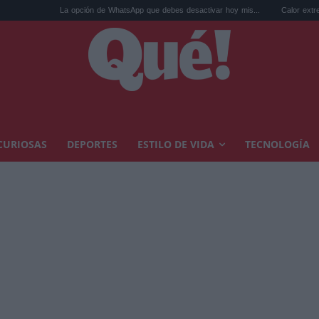
opción de WhatsApp que debes desactivar hoy mis...
Calor extremo y ansiedad: sínt
CURIOSAS
DEPORTES
ESTILO DE VIDA
TECNOLOGÍA