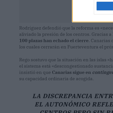
Rodríguez defendió que la reforma es «nece
aliviado la presión de los centros. Gracias a 
100 plazas han echado el cierre
. Canarias 
los cuales cerrarán en Fuerteventura el próx
Rego sostuvo que la situación en las islas 
el sistema está «descongestionado sustanci
insistió en que
Canarias sigue en
continge
su capacidad ordinaria de acogida.
LA DISCREPANCIA ENTR
EL AUTONÓMICO REFLEJ
CENTROS PERO SIN R