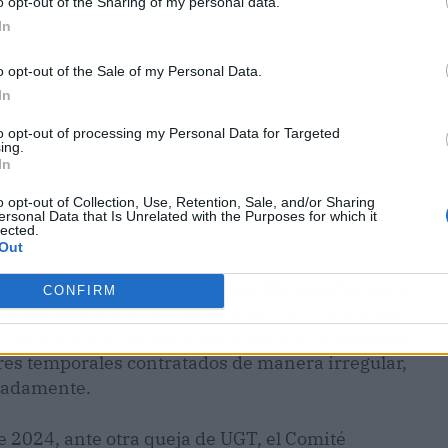
o opt-out of the Sharing of my personal data.
In
o opt-out of the Sale of my Personal Data.
In
to opt-out of processing my Personal Data for Targeted
ing.
In
o opt-out of Collection, Use, Retention, Sale, and/or Sharing
ersonal Data that Is Unrelated with the Purposes for which it
lected.
Out
 que las indemnizaciones
sean disuasorias para
CONFIRM
r la readmisión del trabajador si lo consideran
. La resolución también recuerda que el
Gobierno
ores temporales contratados de manera irregular,
cuadamente.
 2024, ante otra queja de UGT, el Comité