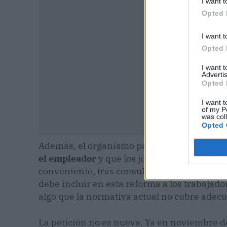
I want t
Opted 
I want t
Opted 
I want 
Advertis
Opted 
I want t
of my P
was col
Opted 
Además, el organismo paneuropeo reclama
el empleador
y que los jueces puedan ordena
conveniente, tras consultar a ambas partes
debe incluir en esta reforma a los trabajad
algo que la normativa actual no cubre ade
La petición no es nueva. Ya en noviembre de