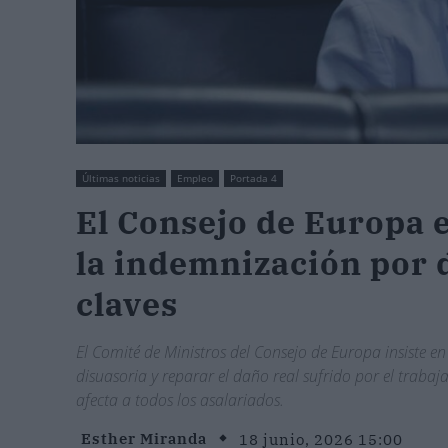
Últimas noticias
Empleo
Portada 4
El Consejo de Europa 
la indemnización por 
claves
El Comité de Ministros del Consejo de Europa insiste 
disuasoria y reparar el daño real sufrido por el trabaj
afecta a todos los asalariados.
Esther Miranda
18 junio, 2026 15:00