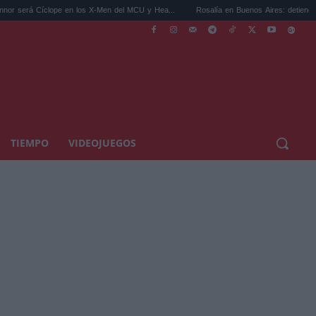
 en los X-Men del MCU y Hea...
Rosalía en Buenos Aires: detiene el tráfico y se s...
TIEMPO
VIDEOJUEGOS