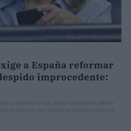
exige a España reformar
despido improcedente:
en que la indemnización por despido improcedente debe ser
ador. La resolución, que respalda reclamaciones sindicales,