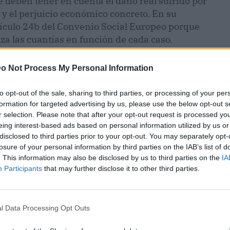
deben tener en cuenta el daño real sufrido por
 y el perjuicio económico concreto. En su
rtículo 24b del Convenio Social Europeo porque
lza las cuantías en función de cada caso.
o Not Process My Personal Information
to opt-out of the sale, sharing to third parties, or processing of your per
formation for targeted advertising by us, please use the below opt-out s
r selection. Please note that after your opt-out request is processed y
eing interest-based ads based on personal information utilized by us or
disclosed to third parties prior to your opt-out. You may separately opt-
losure of your personal information by third parties on the IAB’s list of
. This information may also be disclosed by us to third parties on the
IA
Participants
that may further disclose it to other third parties.
l Data Processing Opt Outs
ublicidad