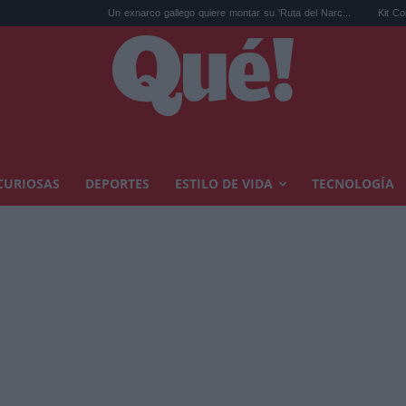
Un exnarco gallego quiere montar su 'Ruta del Narc...
Kit Connor será Cíclope
CURIOSAS
DEPORTES
ESTILO DE VIDA
TECNOLOGÍA