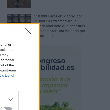
110.000 euros en Madrid por
31.000 en Extremadura: el
dinero ahorrado que necesitas
para comprar una vivienda por
comunidad
sonal or
ection to
ou may
 personal
out of the
 downstream
B’s List of