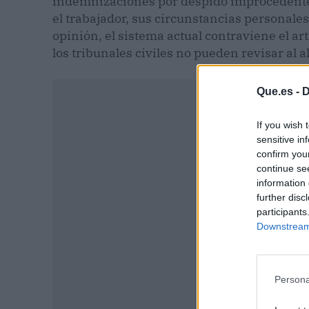
indemnizaciones por despido improcedente 
el trabajador, sus circunstancias personales
opinión, el sistema actual contraviene el a
los tribunales civiles no pueden revisar al a
Que.es -
D
If you wish 
sensitive in
confirm you
continue se
information 
further disc
participants
Downstream 
Persona
P