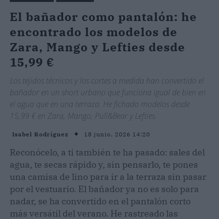
El bañador como pantalón: he
encontrado los modelos de
Zara, Mango y Lefties desde
15,99 €
Los tejidos técnicos y los cortes a medida han convertido el
bañador en un short urbano que funciona igual de bien en
el agua que en una terraza. He fichado modelos desde
15,99 € en Zara, Mango, Pull&Bear y Lefties.
18 junio, 2026 14:20
Isabel Rodríguez
Reconócelo, a ti también te ha pasado: sales del
agua, te secas rápido y, sin pensarlo, te pones
una camisa de lino para ir a la terraza sin pasar
por el vestuario. El bañador ya no es solo para
nadar, se ha convertido en el pantalón corto
más versátil del verano. He rastreado las