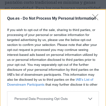
pantalón corto tradicional es mínima y ganas
en comodidad. Para los que buscan versatilidad
en la maleta sin cargar con tres mudas, este
Que.es -
Do Not Process My Personal Information
híbrido es un acierto. Eso sí, si eres de los que
prefieren los pantalones con forro y bolsillos
If you wish to opt-out of the sale, sharing to third parties, or
interiores, quizá notes la diferencia. Y si no te
processing of your personal or sensitive information for
convence, siempre te queda el bañador para lo
targeted advertising by us, please use the below opt-out
que fue inventado: pegarte un buen baño.
section to confirm your selection. Please note that after your
opt-out request is processed you may continue seeing
interest-based ads based on personal information utilized by
🛒 Directo al grano
us or personal information disclosed to third parties prior to
your opt-out. You may separately opt-out of the further
Precio: desde 15,99 € (Lefties) hasta 35,99 €
disclosure of your personal information by third parties on the
(Mango). Los modelos están disponibles en las
IAB’s list of downstream participants. This information may
webs de Zara, Mango, Pull&Bear y Lefties. La
also be disclosed by us to third parties on the
IAB’s List of
temporada de verano ya está en marcha, así
Downstream Participants
that may further disclose it to other
third parties.
que si te gusta alguno, no esperes a agosto.
Personal Data Processing Opt Outs