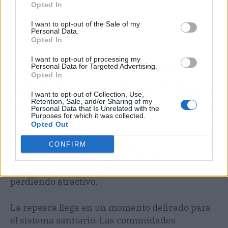
Opted In
I want to opt-out of the Sale of my
Personal Data.
Opted In
I want to opt-out of processing my
En Enfermería, la situación es similar: las
Personal Data for Targeted Advertising.
Opted In
especialidades de Salud Mental, Geriatría y
Familiar acumulan la mayoría de los huecos. El
I want to opt-out of Collection, Use,
Retention, Sale, and/or Sharing of my
envejecimiento de la población y el aumento de
Personal Data that Is Unrelated with the
Purposes for which it was collected.
las necesidades sanitarias chocan con una
Opted Out
plantilla envejecida y con escasez de residentes
dispuestos a ocupar plazas en centros de salud
CONFIRM
y residencias. La atención primaria, que
debería ser el pilar del sistema, sigue
perdiendo atractivo.
La repesca llega en un momento delicado para
el sistema sanitario. Las comunidades