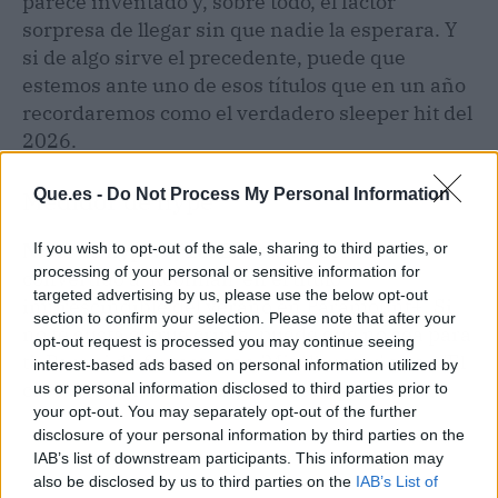
parece inventado y, sobre todo, el factor
sorpresa de llegar sin que nadie la esperara. Y
si de algo sirve el precedente, puede que
estemos ante uno de esos títulos que en un año
recordaremos como el verdadero sleeper hit del
2026.
Medidor de hype
Que.es -
Do Not Process My Personal Information
Nivel de hype: 8/10.
El boca a boca ha
If you wish to opt-out of the sale, sharing to third parties, or
processing of your personal or sensitive information for
convertido a 'Roofman' en el título
targeted advertising by us, please use the below opt-out
imprescindible del verano en Paramount+. Si
section to confirm your selection. Please note that after your
no te gusta el true crime, puede que no sea para
opt-out request is processed you may continue seeing
ti. Pero si disfrutaste con 'Mindhunter' o con 'El
interest-based ads based on personal information utilized by
caso de Richard Jewell', esta es tu película.
us or personal information disclosed to third parties prior to
your opt-out. You may separately opt-out of the further
disclosure of your personal information by third parties on the
IAB’s list of downstream participants. This information may
also be disclosed by us to third parties on the
IAB’s List of