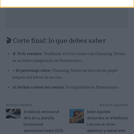
🎬 Corte final: lo que debes saber
🍿
Te lo resumo:
'Roofman', el true crime con Channing Tatum,
es un éxito inesperado en Paramount+.
⭐
El personaje clave:
Channing Tatum se luce en un papel
alejado del héroe de acción.
📅
Fechas a tener en cuenta:
Ya disponible en Paramount+.
Artículo anterior
Artículo siguiente
Andalucía renovará el
Belén Aguilera
40% de su plantilla
deslumbra en el Mallorca
funcionarial:
Live con un show
oposiciones hasta 2030
operístico y teatral ante