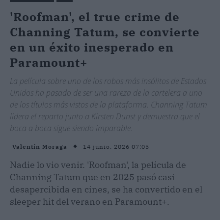
'Roofman', el true crime de
Channing Tatum, se convierte
en un éxito inesperado en
Paramount+
La película sobre uno de los robos más insólitos de Estados
Unidos ha pasado de ser una rareza de la cartelera a uno
de los títulos más vistos de la plataforma. Channing Tatum
lidera el reparto junto a Kirsten Dunst y demuestra que el
boca a boca sigue siendo imparable.
14 junio, 2026 07:05
Valentín Moraga
Nadie lo vio venir. 'Roofman', la película de
Channing Tatum que en 2025 pasó casi
desapercibida en cines, se ha convertido en el
sleeper hit del verano en Paramount+.