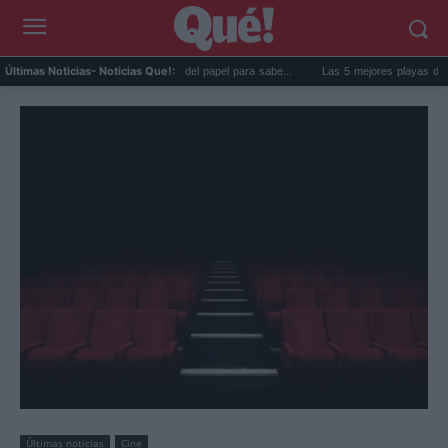
 goma de la nevera: el truco del papel para sabe...
Las 5 mejores playas de Formenter
Últimas Noticias
- Noticias Que!:
Últimas noticias
Cine