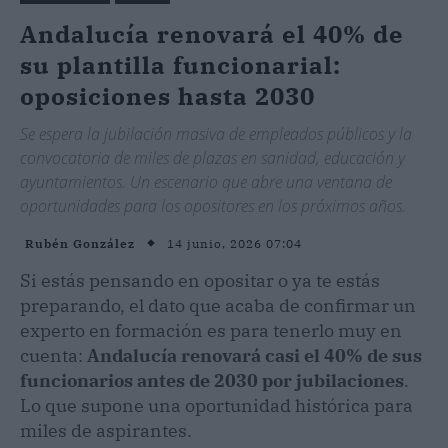
Andalucía renovará el 40% de
su plantilla funcionarial:
oposiciones hasta 2030
Se espera la jubilación masiva de empleados públicos y la
convocatoria de miles de plazas en sanidad, educación y
ayuntamientos. Un escenario que abre una ventana de
oportunidades para los opositores en los próximos años.
14 junio, 2026 07:04
Rubén González
Si estás pensando en opositar o ya te estás
preparando, el dato que acaba de confirmar un
experto en formación es para tenerlo muy en
cuenta:
Andalucía renovará casi el 40% de sus
funcionarios antes de 2030 por jubilaciones
.
Lo que supone una oportunidad histórica para
miles de aspirantes.