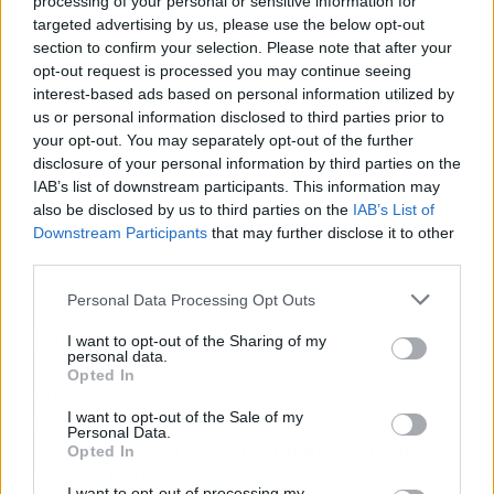
processing of your personal or sensitive information for
targeted advertising by us, please use the below opt-out
section to confirm your selection. Please note that after your
opt-out request is processed you may continue seeing
interest-based ads based on personal information utilized by
us or personal information disclosed to third parties prior to
your opt-out. You may separately opt-out of the further
disclosure of your personal information by third parties on the
IAB’s list of downstream participants. This information may
also be disclosed by us to third parties on the
IAB’s List of
Downstream Participants
that may further disclose it to other
third parties.
Personal Data Processing Opt Outs
«Tengo atrofiado el músculo del aprendizaje»,
I want to opt-out of the Sharing of my
personal data.
es una frase que escucha mucho Polvorinos
Opted In
entre estos opositores, pero la experiencia
I want to opt-out of the Sale of my
profesional y la capacidad de organización
Personal Data.
suelen jugar a su favor.
La administración
Opted In
necesita tanto savia nueva como veteranía
.
I want to opt-out of processing my