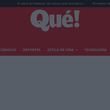
de Peldanyos: las nuevas uvas moscatel co...
65 muertes laborales por calor en jun
CURIOSAS
DEPORTES
ESTILO DE VIDA
TECNOLOGÍA