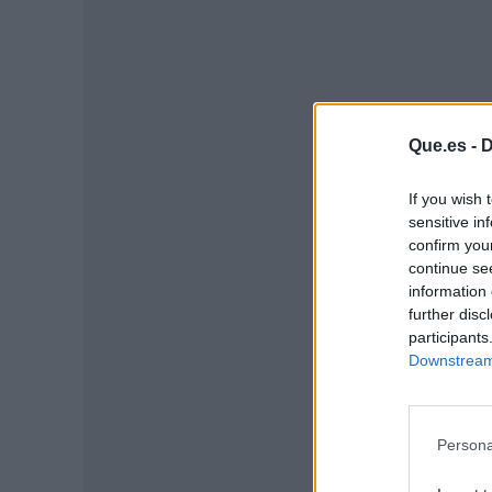
Que.es -
D
If you wish 
sensitive in
confirm you
continue se
P
information 
further disc
participants
Downstream 
Persona