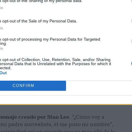
o opt-out of the Sharing of my personal data.
In
o opt-out of the Sale of my Personal Data.
In
ntro del molde de un blockbuster televisivo. Para
to opt-out of processing my Personal Data for Targeted
 necesita el Universo Cinematográfico Marvel
ing.
In
as en cada entrevista.
o opt-out of Collection, Use, Retention, Sale, and/or Sharing
ersonal Data that Is Unrelated with the Purposes for which it
lected.
Out
 de Miami, donde recibió el premio Leyenda y
CONFIRM
más reveladora. “No necesito estar en el UCM, soy
 presentes. Pero su verdadero guiño fue recordar
rsonaje creado por Stan Lee
. “¿Cómo voy a
s mi padre surrealista, él me puso mi nombre”,
reivindicó así un vínculo que va más allá de la