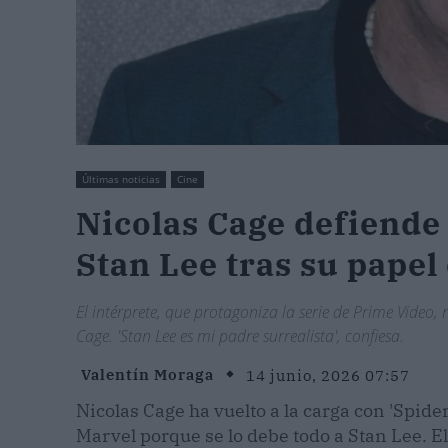
Últimas noticias
Cine
Nicolas Cage defiende
Stan Lee tras su papel
El intérprete, que protagoniza la serie de Prime Video,
Cage. 'Stan Lee es mi padre surrealista', confiesa.
Valentín Moraga
14 junio, 2026 07:57
Nicolas Cage ha vuelto a la carga con 'Spider
Marvel porque se lo debe todo a Stan Lee. El