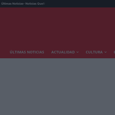
El zasca 
Últimas Noticias
- Noticias Que!:
ÚLTIMAS NOTICIAS
ACTUALIDAD
CULTURA