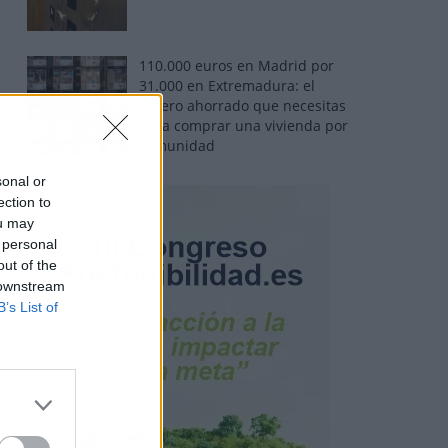
110.000 euros en Madrid por
31.000 en Extremadura: el
dinero ahorrado que necesitas
para comprar una vivienda por
comunidad
sonal or
ection to
ou may
 personal
out of the
 downstream
B’s List of