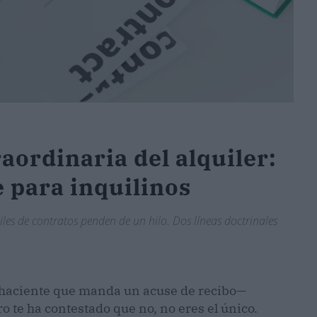
raordinaria del alquiler:
 para inquilinos
les de contratos penden de un hilo. Dos líneas doctrinales
ehaciente que manda un acuse de recibo—
ro te ha contestado que no, no eres el único.