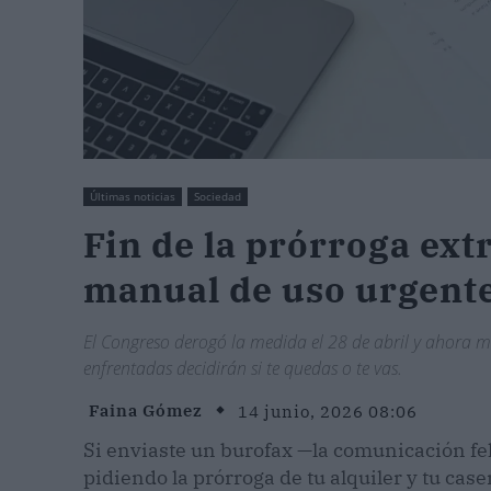
Últimas noticias
Sociedad
Fin de la prórroga ext
manual de uso urgente
El Congreso derogó la medida el 28 de abril y ahora mi
enfrentadas decidirán si te quedas o te vas.
Faina Gómez
14 junio, 2026 08:06
Si enviaste un burofax —la comunicación f
pidiendo la prórroga de tu alquiler y tu case