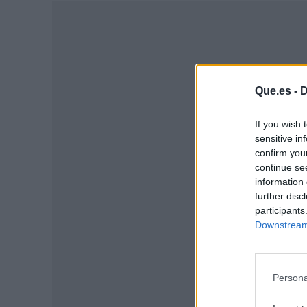
Que.es -
D
If you wish 
sensitive in
confirm you
continue se
information 
further disc
P
participants
Downstream 
Persona