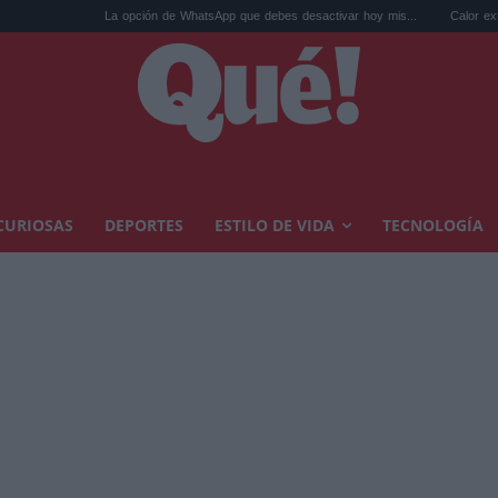
opción de WhatsApp que debes desactivar hoy mis...
Calor extremo y ansiedad: sínt
CURIOSAS
DEPORTES
ESTILO DE VIDA
TECNOLOGÍA