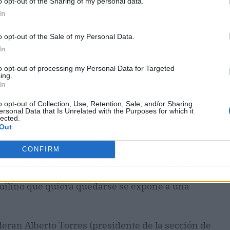
o opt-out of the Sharing of my personal data.
In
o opt-out of the Sale of my Personal Data.
In
to opt-out of processing my Personal Data for Targeted
ing.
In
varte (o hundirte)
o opt-out of Collection, Use, Retention, Sale, and/or Sharing
ersonal Data that Is Unrelated with the Purposes for which it
lected.
va, la defienden jueces como Alfonso Barcala
Out
er Díez (Audiencia de Málaga): la prórroga sólo
rrió mientras el decreto estuvo en vigor, es
CONFIRM
 Si tu contrato finaliza después, aunque hayas
sería obligatoria para el casero. La OCU respalda
nquilino que quiera quedarse se expone a una
ideran Alberto Torres (presidente de la sección de