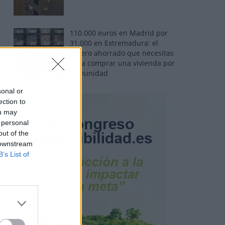
110.000 euros en Madrid por
31.000 en Extremadura: el
dinero ahorrado que necesitas
para comprar una vivienda por
comunidad
sonal or
ection to
ou may
 personal
out of the
 downstream
B’s List of