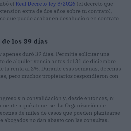
umbó el
Real Decreto-ley 8/2026
(el decreto que
xtensión extra de dos años sobre tu contrato),
ico que puede acabar en desahucio o en contrato
 de los 39 días
y apenas duró 39 días. Permitía solicitar una
ato de alquiler vencía antes del 31 de diciembre
de la renta al 2%. Durante esas semanas, decenas
xes, pero muchos propietarios respondieron con
ngreso sin convalidación y, desde entonces, ni
amente a qué atenerse. La Organización de
ecenas de miles de casos que pueden plantearse
de abogados no dan abasto con las consultas.