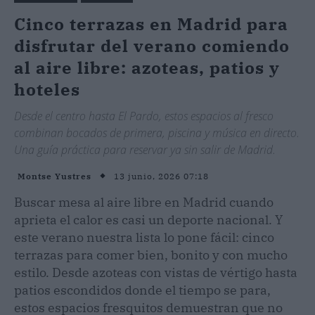
Cinco terrazas en Madrid para
disfrutar del verano comiendo
al aire libre: azoteas, patios y
hoteles
Desde el centro hasta El Pardo, estos espacios al fresco
combinan bocados de primera, piscina y música en directo.
Una guía práctica para reservar ya sin salir de Madrid.
13 junio, 2026 07:18
Montse Yustres
Buscar mesa al aire libre en Madrid cuando
aprieta el calor es casi un deporte nacional. Y
este verano nuestra lista lo pone fácil: cinco
terrazas para comer bien, bonito y con mucho
estilo. Desde azoteas con vistas de vértigo hasta
patios escondidos donde el tiempo se para,
estos espacios fresquitos demuestran que no