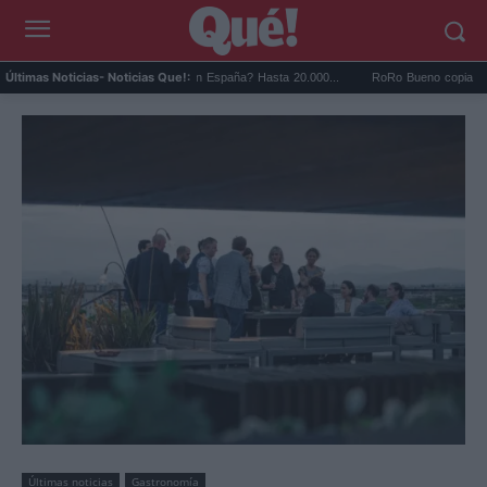
uánto gana un influencer en España? Hasta 20.000...
RoRo Bueno copia estilo: una i
Últimas Noticias
- Noticias Que!:
Últimas noticias
Gastronomía