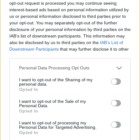
opt-out request is processed you may continue seeing
y Juan Sahuquillo
. Entre las propuestas de este
interest-based ads based on personal information utilized by
año brilla la croqueta de jamón Joselito y leche
us or personal information disclosed to third parties prior to
de oveja, el mini hot dog de pulpo a feira con
your opt-out. You may separately opt-out of the further
disclosure of your personal information by third parties on the
kimchi casero y el cruasán de tartar de atún rojo
IAB’s list of downstream participants. This information may
con huevo en dos cocciones. Tres bocados que
also be disclosed by us to third parties on the
IAB’s List of
justifican la visita y que saben aún mejor con
Downstream Participants
that may further disclose it to other
las luces del atardecer sobre la Carrera de San
third parties.
Jerónimo.
Personal Data Processing Opt Outs
Madrid en verano no solo se disfruta de noche:
I want to opt-out of the Sharing of my
personal data.
estas terrazas demuestran que comer al aire
Opted In
libre con estilo es posible y, además, delicioso.
Elige la tuya y que empiece la sobremesa.
I want to opt-out of the Sale of my
Personal Data.
Opted In
🍽️ La ficha foodie
I want to opt-out of processing my
Personal Data for Targeted Advertising.
Opted In
🏠
Local / Establecimiento:
La Ancha, La Hípica, CoolRooms
Palacio de Atocha, The Hat Rooftop y La Terraza del Urban.