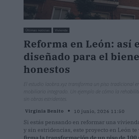
Últimas noticias
Vivienda
Reforma en León: así e
diseñado para el bien
honestos
El estudio laobra.xyz transforma un piso tradicional
mobiliario integrado. Un ejemplo de cómo la rehabilit
sin obras estridentes.
Virginia Benito
10 junio, 2026 11:50
Si estás pensando en reformar una vivienda 
y sin estridencias, este proyecto en León te
firma la transformación de un piso de 10