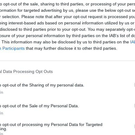
oliva,
un guiño de color que rompe la
to opt-out of the sale, sharing to third parties, or processing of your per
formation for targeted advertising by us, please use the below opt-out s
razo, un guiño a la tradición local, y las piezas
r selection. Please note that after your opt-out request is processed y
, poniendo en valor los oficios.
eing interest-based ads based on personal information utilized by us or
disclosed to third parties prior to your opt-out. You may separately opt-
losure of your personal information by third parties on the IAB’s list of
. This information may also be disclosed by us to third parties on the
IA
Participants
that may further disclose it to other third parties.
l Data Processing Opt Outs
o opt-out of the Sharing of my personal data.
In
o opt-out of the Sale of my Personal Data.
In
ublicidad
to opt-out of processing my Personal Data for Targeted
ing.
In