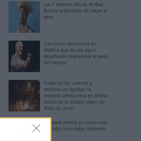
Los 7 mejores discos de Bad
Bunny, ordenados de mejor a
peor
Tom Jones demuestra en
Madrid que su voz sigue
desafiando implacable el paso
del tiempo
Fuego en los cuernos y
millones en ayudas: la
rebelión antitaurina en Alfafar
enciende el debate sobre los
'bous al carrer'
La salud mental ya causa una
de cada cinco bajas laborales