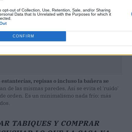
o opt-out of Collection, Use, Retention, Sale, and/or Sharing
ersonal Data that Is Unrelated with the Purposes for which it
lected.
Out
CONFIRM
stanterías, repisas o incluso la bañera se
an de las mismas paredes. Así se evita el 'ruido'
n de orden. Es un minimalismo nada frío: más
idos.
AR TABIQUES Y COMPRAR