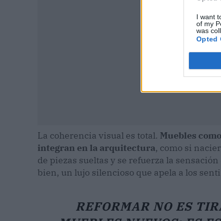
I want t
of my P
was col
Opted 
La coherencia visual es total.
Muebles como e
integran en la arquitectura
, como si nacier
de piezas sueltas y se refuerza la sensació
bien, un lujo silencioso que apela a los sent
REFORMAR NO ES TIR