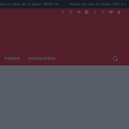
 del 12 agosto: AEMET an...
Muertes por calor en España 2026: el verano más ca...
TIEMPO
VIDEOJUEGOS