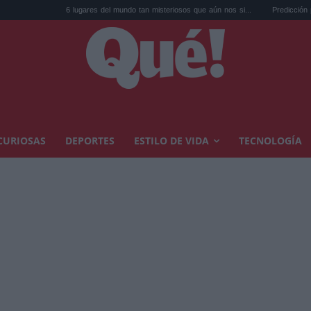
6 lugares del mundo tan misteriosos que aún nos si...
Predicción para el eclipse
CURIOSAS
DEPORTES
ESTILO DE VIDA
TECNOLOGÍA