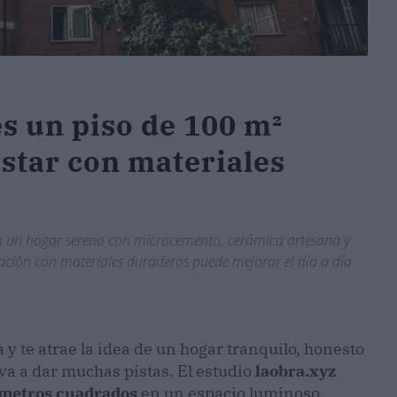
s un piso de 100 m²
estar con materiales
 en un hogar sereno con microcemento, cerámica artesana y
ación con materiales duraderos puede mejorar el día a día
y te atrae la idea de un hogar tranquilo, honesto
 va a dar muchas pistas. El estudio
laobra.xyz
0 metros cuadrados
en un espacio luminoso,