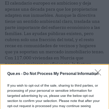
El calendario europeo es ambicioso y deja
apenas una década para que los propietarios
adapten sus inmuebles. Aunque la directiva
tiene un sentido ambiental claro, traslada una
parte importante del esfuerzo económico a las
familias. Las ayudas públicas existen, pero
cubren solo una fracción del total, y el resto
recae en comunidades de vecinos y hogares
que ya soportan un mercado inmobiliario tenso.
Con 117.000 viviendas en Murcia que
necesitan mejorar su eficiencia, la factura
colectiva se cuenta en cientos de millones de
Que.es -
Do Not Process My Personal Information
euros.
If you wish to opt-out of the sale, sharing to third parties, or
La buena noticia es que muchas mejoras se
processing of your personal or sensitive information for
amortizan en pocos años gracias al ahorro en
targeted advertising by us, please use the below opt-out
las facturas de luz y gas. Los propietarios tienen
section to confirm your selection. Please note that after your
opt-out request is processed you may continue seeing
ahora tiempo para planificar, informarse y,