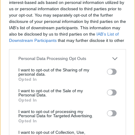
interest-based ads based on personal information utilized by
cuando llegue el momento, pedir esas obras.
us or personal information disclosed to third parties prior to
Porque, al final, la letra de tu vivienda no solo
your opt-out. You may separately opt-out of the further
afecta al planeta: también afecta a tu bolsillo.
disclosure of your personal information by third parties on the
IAB’s list of downstream participants. This information may
also be disclosed by us to third parties on the
IAB’s List of
Downstream Participants
that may further disclose it to other
third parties.
Personal Data Processing Opt Outs
I want to opt-out of the Sharing of my
personal data.
Opted In
I want to opt-out of the Sale of my
Personal Data.
Opted In
I want to opt-out of processing my
Personal Data for Targeted Advertising.
Opted In
Publicidad
I want to opt-out of Collection, Use,