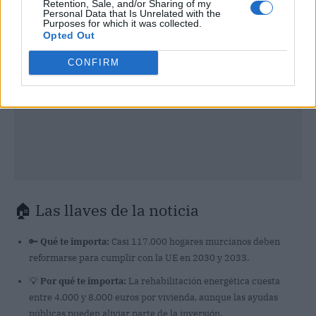
Retention, Sale, and/or Sharing of my
Personal Data that Is Unrelated with the
Purposes for which it was collected.
Opted Out
CONFIRM
🏠 Las llaves de la noticia
🔑
Qué te importa:
Casi 117.000 hogares murcianos deben
reformarse para cumplir con la UE en 2030 y 2033.
💡
Por qué te importa:
La rehabilitación energética cuesta
entre 4.000 y 8.000 euros por vivienda, aunque las ayudas
públicas pueden aliviar parte de la inversión.