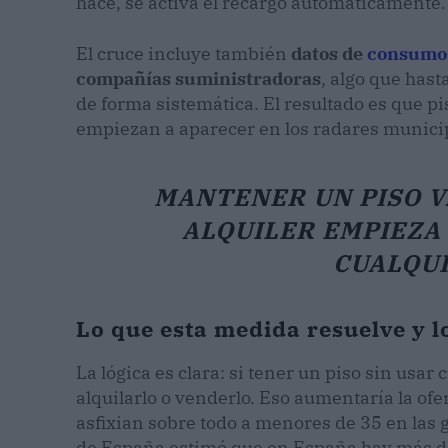
hace, se activa el recargo automáticamente.
El cruce incluye también
datos de
consumo
compañías suministradoras
, algo que hast
de forma sistemática. El resultado es que pi
empiezan a aparecer en los radares munici
MANTENER UN PISO VA
ALQUILER EMPIEZA 
CUALQUI
Lo que esta medida resuelve y l
La lógica es clara: si tener un piso sin usa
alquilarlo o venderlo. Eso aumentaría la ofer
asfixian sobre todo a menores de 35 en las
de España estimó que en España hay más d