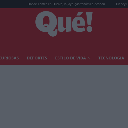
Dónde comer en Huelva, la joya gastronómica descon...
Disney+ fija la fecha de 
CURIOSAS
DEPORTES
ESTILO DE VIDA
TECNOLOGÍA