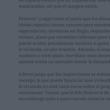
tensionadas, así que el margen existe.
Peeeero—y aquí viene el matiz que los disc
(doble espacio) tienen razones para manten
especulación: herencias en litigio, segunda
verano, pisos que necesitan reformas para s
puede acabar penalizando también a quien n
la vivienda, no por avaricia. Además, el impa
modesto a corto plazo: movilizar unas dece
apenas araña un mercado donde la demanda 
A favor juega que las inspecciones se auto
recargo, lo que puede financiar más viviend
la vivienda no está vacía recae sobre el pro
eternizarse. Vamos, que la foto final es la d
sin embargo sabe a poco cuando miras la cu