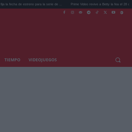
estreno para la serie de ...
Prime Video revive a Betty la fea el 28 de agosto ...
TIEMPO
VIDEOJUEGOS