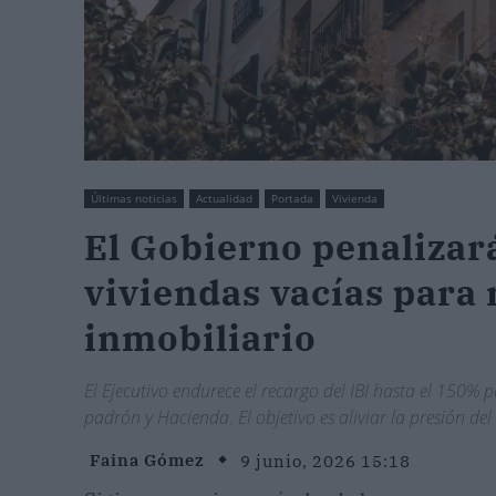
Últimas noticias
Actualidad
Portada
Vivienda
El Gobierno penalizará
viviendas vacías para 
inmobiliario
El Ejecutivo endurece el recargo del IBI hasta el 150% 
padrón y Hacienda. El objetivo es aliviar la presión d
Faina Gómez
9 junio, 2026 15:18