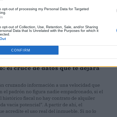
to opt-out of processing my Personal Data for Targeted
ing.
In
o opt-out of Collection, Use, Retention, Sale, and/or Sharing
ersonal Data that Is Unrelated with the Purposes for which it
lected.
Out
CONFIRM
o: el cruce de datos que te dejará
tán cruzando información a una velocidad que
en el padrón no figura nadie empadronado, si el
 histórico fiscal no hay contrato de alquiler
a vacía potencial”. A partir de ahí, el
 acredite el uso real del inmueble. Si no lo