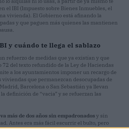
 lo alquilas ni lo usas, a partir de ya mismo te
n el IBI (Impuesto sobre Bienes Inmuebles, el
na vivienda). El Gobierno está afinando la
cupadas y que paguen más quienes las mantienen
pausa.
I y cuándo te llega el sablazo
 un refuerzo de medidas que ya existían y que
o 72 del texto refundido de la Ley de Haciendas
mite a los ayuntamientos imponer un recargo de
a las viviendas que permanezcan desocupadas de
adrid, Barcelona o San Sebastián ya llevan
a definición de “vacia” y se refuerzan las
leva más de dos años sin empadronados
y sin
d. Antes era más fácil escurrir el bulto, pero