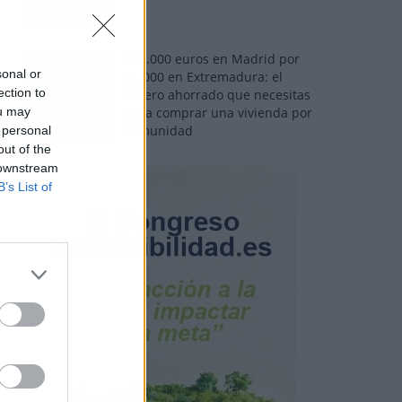
110.000 euros en Madrid por
sonal or
31.000 en Extremadura: el
ection to
dinero ahorrado que necesitas
ou may
para comprar una vivienda por
comunidad
 personal
out of the
 downstream
B’s List of