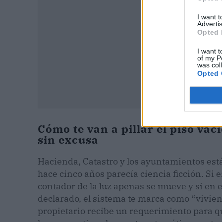
I want 
Advertis
Opted 
I want t
of my P
was col
Opted 
Cómo te van a pillar el piso vací
sin excusa
Hacienda, Catastro y los ayuntamientos es
hace cinco años parecía ciencia ficción. Si 
contador de la luz apenas se mueve y si en el
declarado, el sistema te marca como “viviend
propietario recibe un requerimiento para que