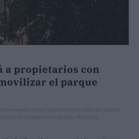
 a propietarios con
movilizar el parque
para inmuebles sin uso habitual y cruza datos de Catastro,
el alquiler en ciudades como Madrid y Barcelona.