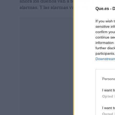
ahora los dueños van a tener que justificar 
alarmas. Y las alarmas van a sonar más a 
Que.es -
D
If you wish 
sensitive in
confirm you
continue se
information 
further disc
participants
Downstream 
Persona
I want t
P
Opted 
I want t
Opted 