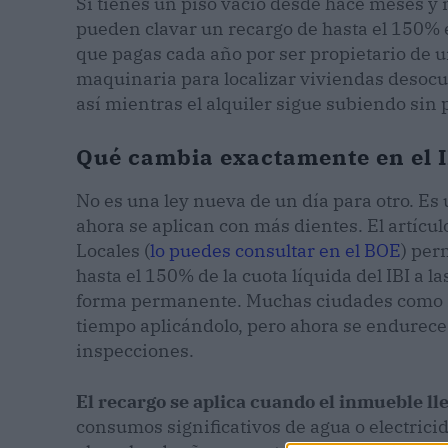
Si tienes un piso vacío desde hace meses y no
pueden clavar un recargo de hasta el 150% e
que pagas cada año por ser propietario de u
maquinaria para localizar viviendas deso
así mientras el alquiler sigue subiendo sin 
Qué cambia exactamente en el IB
No es una ley nueva de un día para otro. Es
ahora se aplican con más dientes. El artícul
Locales (
lo puedes consultar en el BOE
) per
hasta el 150% de la cuota líquida del IBI 
forma permanente. Muchas ciudades como M
tiempo aplicándolo, pero ahora se endurece l
inspecciones.
El recargo se aplica cuando el inmueble l
consumos significativos de agua o electricida